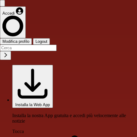
Accedi
Modifica profilo
Logout
Installa la Web App
Installa la nostra App gratuita e accedi più velocemente alle
notizie
Tocca