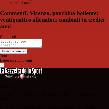
in tredici anni
Commenti: Vicenza, panchina bollente:
ventiquattro allenatori cambiati in tredici
anni
Commenti
Invia Commento
Tutti
Leggi altri commenti
Padova Sport
Testata giornalistica iscritta al Tribunale della Stampa di Padova
28/02/13 N. 2312.
Il sito Padova Sport affiliato al network Gazzanet non è gestito