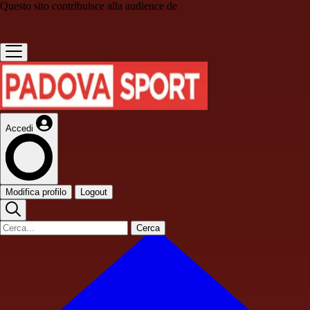
Questo sito contribuisce alla audience de
Accedi
Modifica profilo
Logout
Cerca