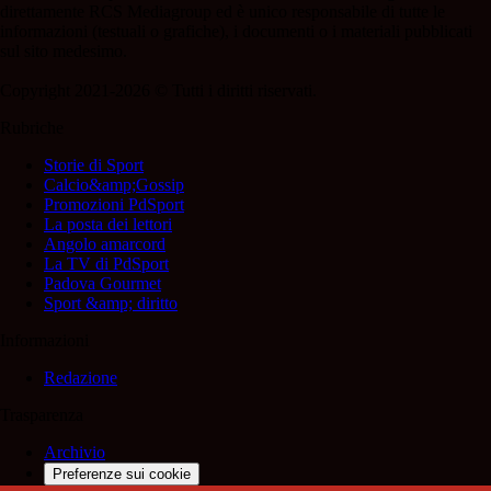
direttamente RCS Mediagroup ed è unico responsabile di tutte le
informazioni (testuali o grafiche), i documenti o i materiali pubblicati
sul sito medesimo.
Copyright 2021-2026 © Tutti i diritti riservati.
Rubriche
Storie di Sport
Calcio&amp;Gossip
Promozioni PdSport
La posta dei lettori
Angolo amarcord
La TV di PdSport
Padova Gourmet
Sport &amp; diritto
Informazioni
Redazione
Trasparenza
Archivio
Preferenze sui cookie