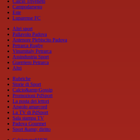
Calcio Triveneto
Campodarsego
Este
Luparense FC
Altri sport
Pallavolo Padova
Antenore Plebiscito Padova
Petrarca Rugby
Vinumitaly Petrarca
Assindustria Sport
Guerriero Petrarca
Altri
Rubriche
Storie di Sport
Calcio&amp;Gossip
Promozioni PdSport
La posta dei lettori
Angolo amarcord
La TV di PdSport
Sala stampa TV
Padova Gourmet
Sport &amp; diritto
Calcionapoli1926