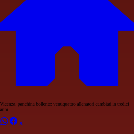
Vicenza, panchina bollente: ventiquattro allenatori cambiati in tredici
anni