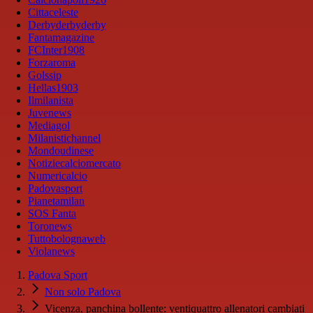
Cittaceleste
Derbyderbyderby
Fantamagazine
FCInter1908
Forzaroma
Golssip
Hellas1903
Ilmilanista
Juvenews
Mediagol
Milanistichannel
Mondoudinese
Notiziecalciomercato
Numericalcio
Padovasport
Pianetamilan
SOS Fanta
Toronews
Tuttobolognaweb
Violanews
Padova Sport
Non solo Padova
Vicenza, panchina bollente: ventiquattro allenatori cambiati