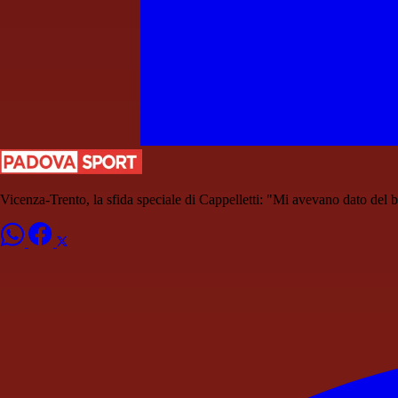
Vicenza-Trento, la sfida speciale di Cappelletti: "Mi avevano dato del bo