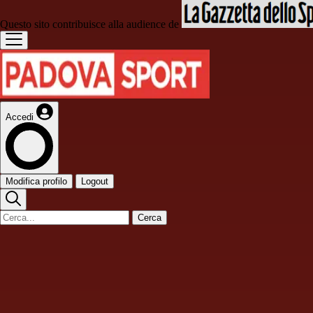
Questo sito contribuisce alla audience de
Accedi
Modifica profilo
Logout
Cerca