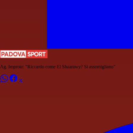
Ag. Improta: "Riccardo come El Shaarawy? Si assomigliano"