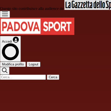
Questo sito contribuisce alla audience de
Accedi
Modifica profilo
Logout
Cerca