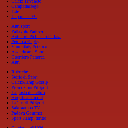
Calcio Triveneto
Campodarsego
Este
Luparense FC
Altri sport
Pallavolo Padova
Antenore Plebiscito Padova
Petrarca Rugby
Vinumitaly Petrarca
Assindustria Sport
Guerriero Petrarca
Altri
Rubriche
Storie di Sport
Calcio&amp;Gossip
Promozioni PdSport
La posta dei lettori
Angolo amarcord
La TV di PdSport
Sala stampa TV
Padova Gourmet
Sport &amp; diritto
Calcionapoli1926