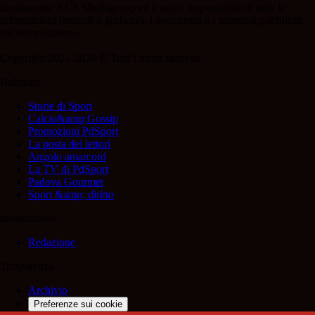
direttamente RCS Mediagroup ed è unico responsabile di tutte le
informazioni (testuali o grafiche), i documenti o i materiali pubblicati
sul sito medesimo.
Copyright 2021-2026 © Tutti i diritti riservati.
Rubriche
Storie di Sport
Calcio&amp;Gossip
Promozioni PdSport
La posta dei lettori
Angolo amarcord
La TV di PdSport
Padova Gourmet
Sport &amp; diritto
Informazioni
Redazione
Trasparenza
Archivio
Preferenze sui cookie