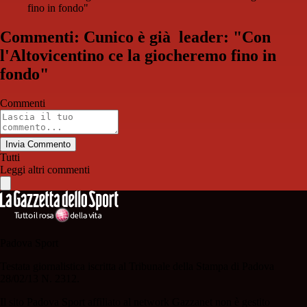
fino in fondo"
Commenti: Cunico è già leader: "Con
l'Altovicentino ce la giocheremo fino in
fondo"
Commenti
Invia Commento
Tutti
Leggi altri commenti
Padova Sport
Testata giornalistica iscritta al Tribunale della Stampa di Padova
28/02/13 N. 2312.
Il sito Padova Sport affiliato al network Gazzanet non è gestito