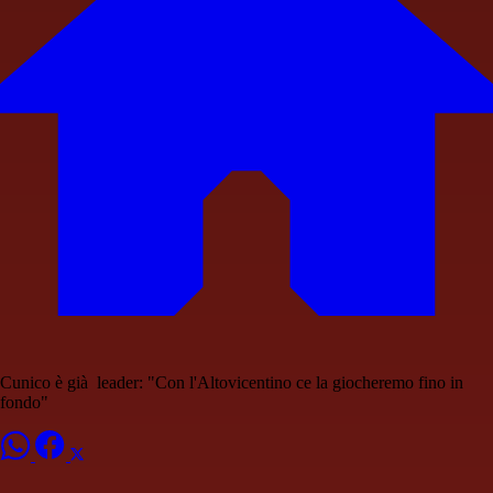
Cunico è già leader: "Con l'Altovicentino ce la giocheremo fino in
fondo"