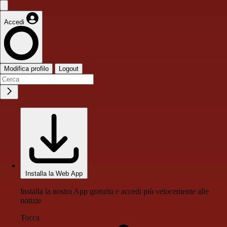
Accedi
Modifica profilo
Logout
Installa la Web App
Installa la nostra App gratuita e accedi più velocemente alle
notizie
Tocca