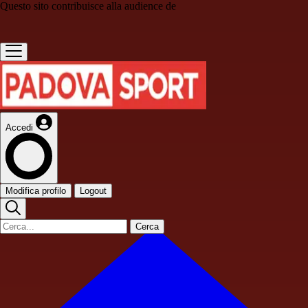
Questo sito contribuisce alla audience de
Accedi
Modifica profilo
Logout
Cerca