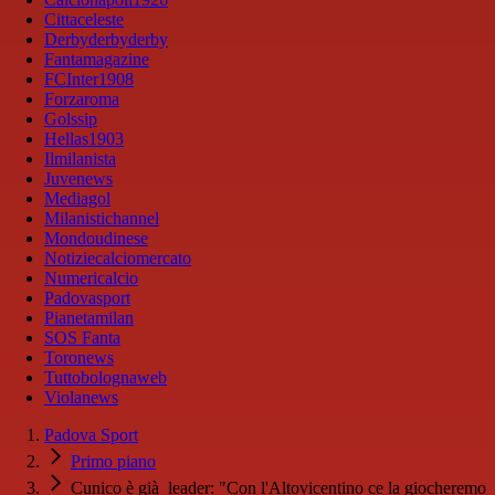
Cittaceleste
Derbyderbyderby
Fantamagazine
FCInter1908
Forzaroma
Golssip
Hellas1903
Ilmilanista
Juvenews
Mediagol
Milanistichannel
Mondoudinese
Notiziecalciomercato
Numericalcio
Padovasport
Pianetamilan
SOS Fanta
Toronews
Tuttobolognaweb
Violanews
Padova Sport
Primo piano
Cunico è già leader: "Con l'Altovicentino ce la giocheremo