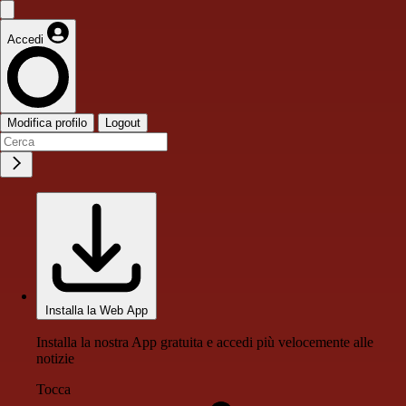
Accedi
Modifica profilo
Logout
Installa la Web App
Installa la nostra App gratuita e accedi più velocemente alle
notizie
Tocca