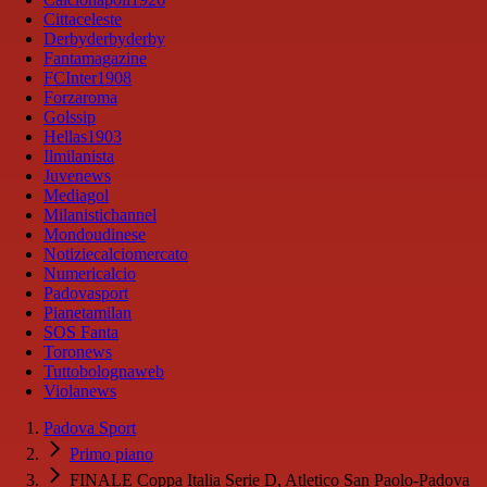
Cittaceleste
Derbyderbyderby
Fantamagazine
FCInter1908
Forzaroma
Golssip
Hellas1903
Ilmilanista
Juvenews
Mediagol
Milanistichannel
Mondoudinese
Notiziecalciomercato
Numericalcio
Padovasport
Pianetamilan
SOS Fanta
Toronews
Tuttobolognaweb
Violanews
Padova Sport
Primo piano
FINALE Coppa Italia Serie D, Atletico San Paolo-Padova