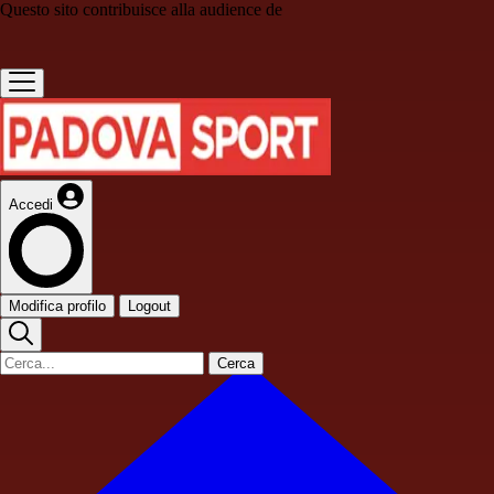
Questo sito contribuisce alla audience de
Accedi
Modifica profilo
Logout
Cerca