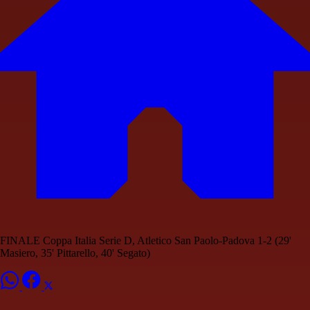
FINALE Coppa Italia Serie D, Atletico San Paolo-Padova 1-2 (29'
Masiero, 35' Pittarello, 40' Segato)