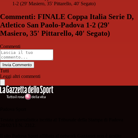
1-2 (29' Masiero, 35' Pittarello, 40' Segato)
Commenti: FINALE Coppa Italia Serie D,
Atletico San Paolo-Padova 1-2 (29'
Masiero, 35' Pittarello, 40' Segato)
Commenti
Invia Commento
Tutti
Leggi altri commenti
Padova Sport
Testata giornalistica iscritta al Tribunale della Stampa di Padova
28/02/13 N. 2312.
Il sito Padova Sport affiliato al network Gazzanet non è gestito