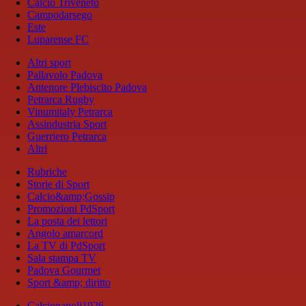
Calcio Triveneto
Campodarsego
Este
Luparense FC
Altri sport
Pallavolo Padova
Antenore Plebiscito Padova
Petrarca Rugby
Vinumitaly Petrarca
Assindustria Sport
Guerriero Petrarca
Altri
Rubriche
Storie di Sport
Calcio&amp;Gossip
Promozioni PdSport
La posta dei lettori
Angolo amarcord
La TV di PdSport
Sala stampa TV
Padova Gourmet
Sport &amp; diritto
Calcionapoli1926