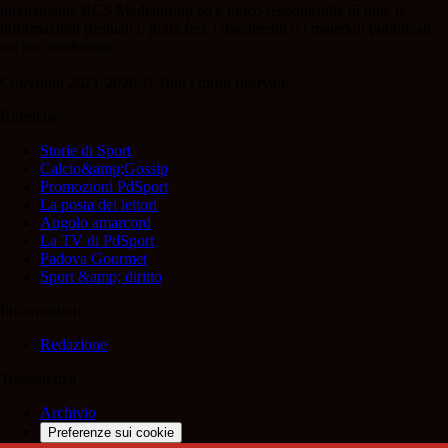
direttamente RCS Mediagroup ed è unico responsabile di tutte le
informazioni (testuali o grafiche), i documenti o i materiali pubblicati
sul sito medesimo.
Copyright 2021-2026 © Tutti i diritti riservati.
Rubriche
Storie di Sport
Calcio&amp;Gossip
Promozioni PdSport
La posta dei lettori
Angolo amarcord
La TV di PdSport
Padova Gourmet
Sport &amp; diritto
Informazioni
Redazione
Trasparenza
Archivio
Preferenze sui cookie