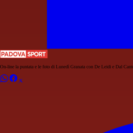
On-line la puntata e le foto di Lunedì Granata con De Leidi e Dal Cant