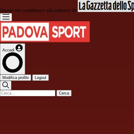
Questo sito contribuisce alla audience de
Accedi
Modifica profilo
Logout
Cerca