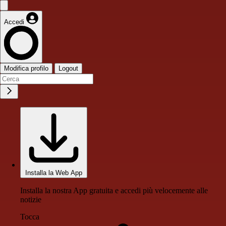
Accedi
Modifica profilo
Logout
Installa la Web App
Installa la nostra App gratuita e accedi più velocemente alle
notizie
Tocca