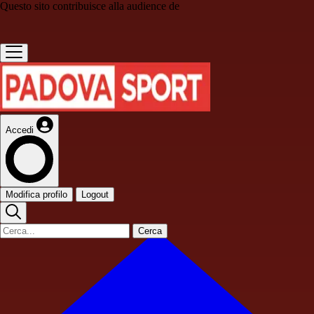
Questo sito contribuisce alla audience de
Accedi
Modifica profilo
Logout
Cerca