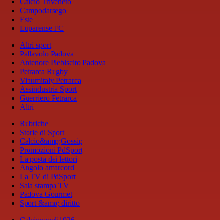
Calcio Triveneto
Campodarsego
Este
Luparense FC
Altri sport
Pallavolo Padova
Antenore Plebiscito Padova
Petrarca Rugby
Vinumitaly Petrarca
Assindustria Sport
Guerriero Petrarca
Altri
Rubriche
Storie di Sport
Calcio&amp;Gossip
Promozioni PdSport
La posta dei lettori
Angolo amarcord
La TV di PdSport
Sala stampa TV
Padova Gourmet
Sport &amp; diritto
Calcionapoli1926