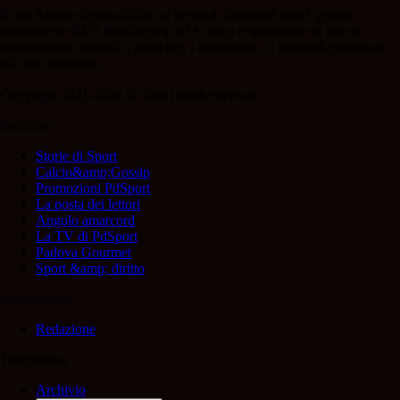
Il sito Padova Sport affiliato al network Gazzanet non è gestito
direttamente RCS Mediagroup ed è unico responsabile di tutte le
informazioni (testuali o grafiche), i documenti o i materiali pubblicati
sul sito medesimo.
Copyright 2021-2026 © Tutti i diritti riservati.
Rubriche
Storie di Sport
Calcio&amp;Gossip
Promozioni PdSport
La posta dei lettori
Angolo amarcord
La TV di PdSport
Padova Gourmet
Sport &amp; diritto
Informazioni
Redazione
Trasparenza
Archivio