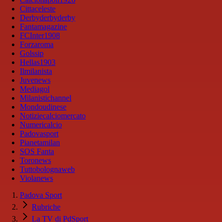
Cittaceleste
Derbyderbyderby
Fantamagazine
FCInter1908
Forzaroma
Golssip
Hellas1903
Ilmilanista
Juvenews
Mediagol
Milanistichannel
Mondoudinese
Notiziecalciomercato
Numericalcio
Padovasport
Pianetamilan
SOS Fanta
Toronews
Tuttobolognaweb
Violanews
Padova Sport
Rubriche
La TV di PdSport