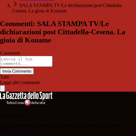
SALA STAMPA TV/Le dichiarazioni post Cittadella-
Cesena. La gioia di Kouame
Commenti: SALA STAMPA TV/Le
dichiarazioni post Cittadella-Cesena. La
gioia di Kouame
Commenti
Invia Commento
Tutti
Leggi altri commenti
Padova Sport
Testata giornalistica iscritta al Tribunale della Stampa di Padova
28/02/13 N. 2312.