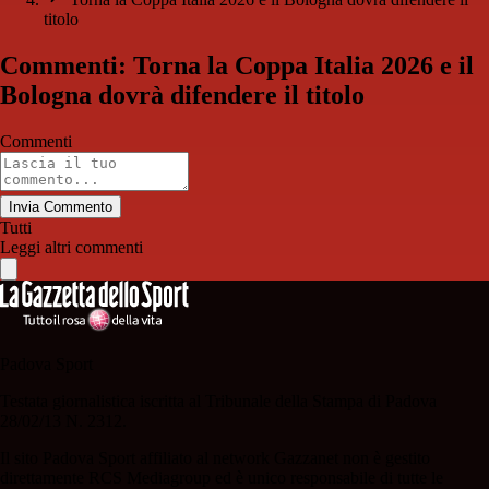
titolo
Commenti: Torna la Coppa Italia 2026 e il
Bologna dovrà difendere il titolo
Commenti
Invia Commento
Tutti
Leggi altri commenti
Padova Sport
Testata giornalistica iscritta al Tribunale della Stampa di Padova
28/02/13 N. 2312.
Il sito Padova Sport affiliato al network Gazzanet non è gestito
direttamente RCS Mediagroup ed è unico responsabile di tutte le