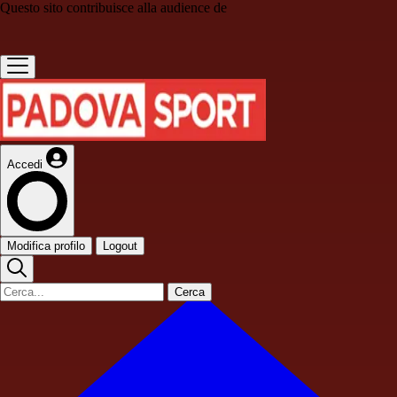
Questo sito contribuisce alla audience de
Accedi
Modifica profilo
Logout
Cerca