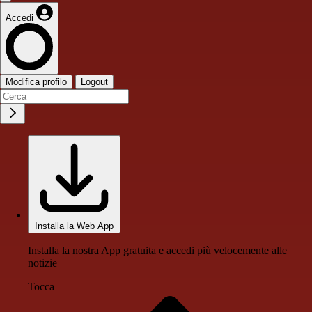
Accedi
Modifica profilo
Logout
Installa la Web App
Installa la nostra App gratuita e accedi più velocemente alle
notizie
Tocca