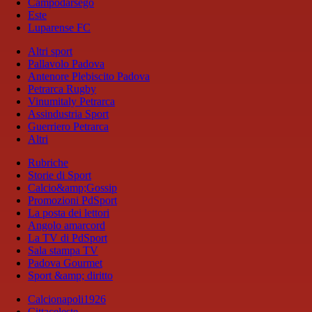
Campodarsego
Este
Luparense FC
Altri sport
Pallavolo Padova
Antenore Plebiscito Padova
Petrarca Rugby
Vinumitaly Petrarca
Assindustria Sport
Guerriero Petrarca
Altri
Rubriche
Storie di Sport
Calcio&amp;Gossip
Promozioni PdSport
La posta dei lettori
Angolo amarcord
La TV di PdSport
Sala stampa TV
Padova Gourmet
Sport &amp; diritto
Calcionapoli1926
Cittaceleste