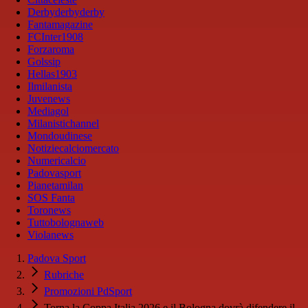
Derbyderbyderby
Fantamagazine
FCInter1908
Forzaroma
Golssip
Hellas1903
Ilmilanista
Juvenews
Mediagol
Milanistichannel
Mondoudinese
Notiziecalciomercato
Numericalcio
Padovasport
Pianetamilan
SOS Fanta
Toronews
Tuttobolognaweb
Violanews
Padova Sport
Rubriche
Promozioni PdSport
Torna la Coppa Italia 2026 e il Bologna dovrà difendere il