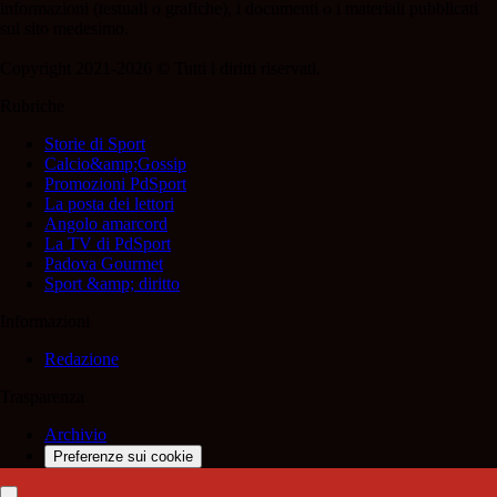
informazioni (testuali o grafiche), i documenti o i materiali pubblicati
sul sito medesimo.
Copyright 2021-2026 © Tutti i diritti riservati.
Rubriche
Storie di Sport
Calcio&amp;Gossip
Promozioni PdSport
La posta dei lettori
Angolo amarcord
La TV di PdSport
Padova Gourmet
Sport &amp; diritto
Informazioni
Redazione
Trasparenza
Archivio
Preferenze sui cookie