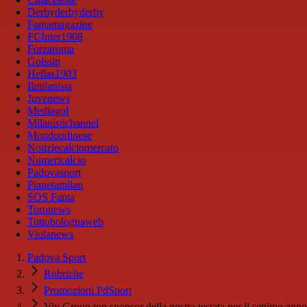
Derbyderbyderby
Fantamagazine
FCInter1908
Forzaroma
Golssip
Hellas1903
Ilmilanista
Juvenews
Mediagol
Milanistichannel
Mondoudinese
Notiziecalciomercato
Numericalcio
Padovasport
Pianetamilan
SOS Fanta
Toronews
Tuttobolognaweb
Violanews
Padova Sport
Rubriche
Promozioni PdSport
Viv Group top sponsor della nostra testata per il settimo anno