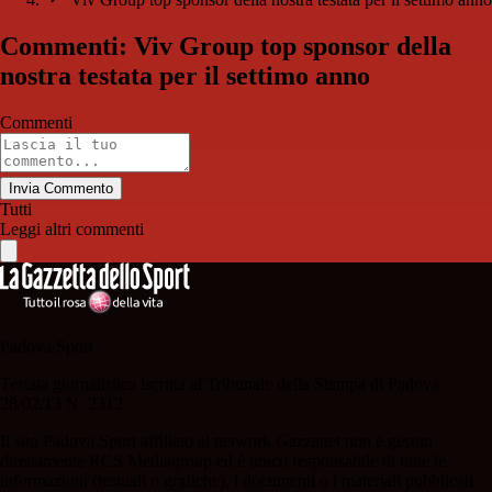
Commenti: Viv Group top sponsor della
nostra testata per il settimo anno
Commenti
Invia Commento
Tutti
Leggi altri commenti
Padova Sport
Testata giornalistica iscritta al Tribunale della Stampa di Padova
28/02/13 N. 2312.
Il sito Padova Sport affiliato al network Gazzanet non è gestito
direttamente RCS Mediagroup ed è unico responsabile di tutte le
informazioni (testuali o grafiche), i documenti o i materiali pubblicati