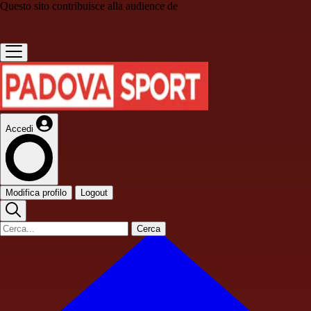
Questo sito contribuisce alla audience de
Accedi
Modifica profilo
Logout
Cerca