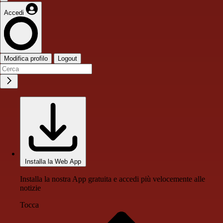
Accedi
Modifica profilo
Logout
Installa la Web App
Installa la nostra App gratuita e accedi più velocemente alle
notizie
Tocca