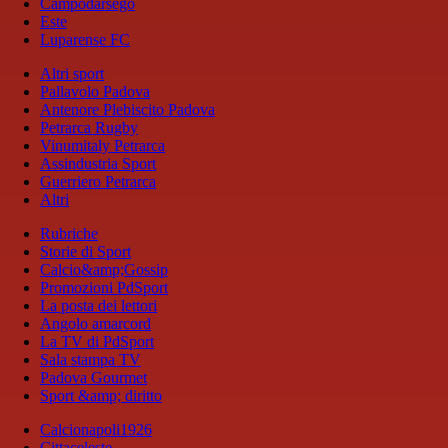
Campodarsego
Este
Luparense FC
Altri sport
Pallavolo Padova
Antenore Plebiscito Padova
Petrarca Rugby
Vinumitaly Petrarca
Assindustria Sport
Guerriero Petrarca
Altri
Rubriche
Storie di Sport
Calcio&amp;Gossip
Promozioni PdSport
La posta dei lettori
Angolo amarcord
La TV di PdSport
Sala stampa TV
Padova Gourmet
Sport &amp; diritto
Calcionapoli1926
Cittaceleste