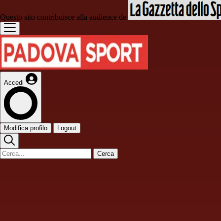
Questo sito contribuisce alla audience de
Accedi
Modifica profilo
Logout
Cerca