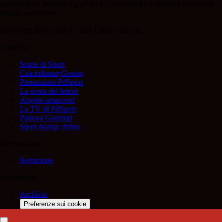
informazioni (testuali o grafiche), i documenti o i materiali pubblicati
sul sito medesimo.
Copyright 2021-2026 © Tutti i diritti riservati.
Rubriche
Storie di Sport
Calcio&amp;Gossip
Promozioni PdSport
La posta dei lettori
Angolo amarcord
La TV di PdSport
Padova Gourmet
Sport &amp; diritto
Informazioni
Redazione
Trasparenza
Archivio
Preferenze sui cookie