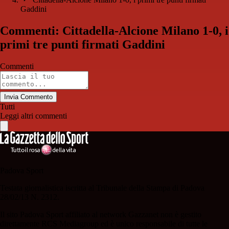
Gaddini
Commenti: Cittadella-Alcione Milano 1-0, i
primi tre punti firmati Gaddini
Commenti
Invia Commento
Tutti
Leggi altri commenti
Padova Sport
Testata giornalistica iscritta al Tribunale della Stampa di Padova
28/02/13 N. 2312.
Il sito Padova Sport affiliato al network Gazzanet non è gestito
direttamente RCS Mediagroup ed è unico responsabile di tutte le