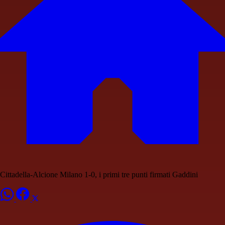
Cittadella-Alcione Milano 1-0, i primi tre punti firmati Gaddini