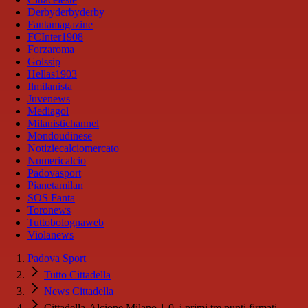
Derbyderbyderby
Fantamagazine
FCInter1908
Forzaroma
Golssip
Hellas1903
Ilmilanista
Juvenews
Mediagol
Milanistichannel
Mondoudinese
Notiziecalciomercato
Numericalcio
Padovasport
Pianetamilan
SOS Fanta
Toronews
Tuttobolognaweb
Violanews
Padova Sport
Tutto Cittadella
News Cittadella
Cittadella-Alcione Milano 1-0, i primi tre punti firmati