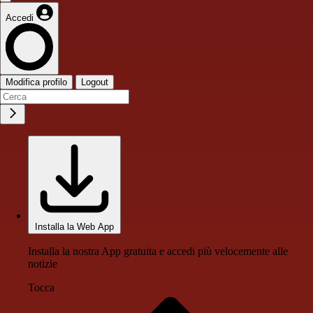
Accedi
Modifica profilo
Logout
Installa la Web App
Installa la nostra App gratuita e accedi più velocemente alle
notizie
Tocca