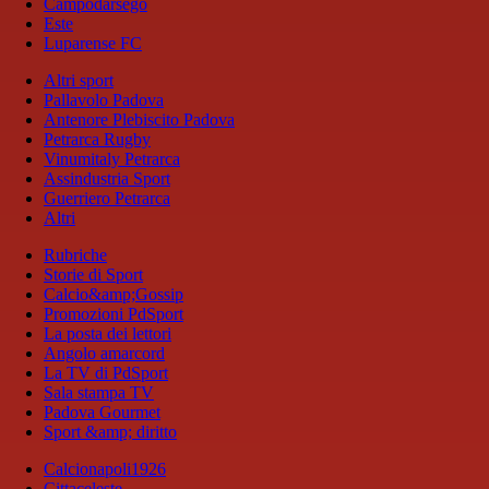
Campodarsego
Este
Luparense FC
Altri sport
Pallavolo Padova
Antenore Plebiscito Padova
Petrarca Rugby
Vinumitaly Petrarca
Assindustria Sport
Guerriero Petrarca
Altri
Rubriche
Storie di Sport
Calcio&amp;Gossip
Promozioni PdSport
La posta dei lettori
Angolo amarcord
La TV di PdSport
Sala stampa TV
Padova Gourmet
Sport &amp; diritto
Calcionapoli1926
Cittaceleste