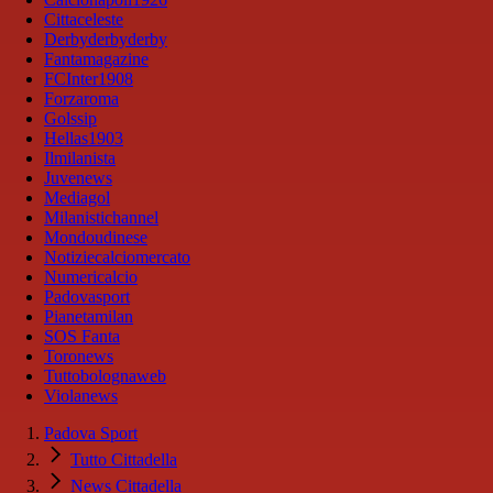
Cittaceleste
Derbyderbyderby
Fantamagazine
FCInter1908
Forzaroma
Golssip
Hellas1903
Ilmilanista
Juvenews
Mediagol
Milanistichannel
Mondoudinese
Notiziecalciomercato
Numericalcio
Padovasport
Pianetamilan
SOS Fanta
Toronews
Tuttobolognaweb
Violanews
Padova Sport
Tutto Cittadella
News Cittadella