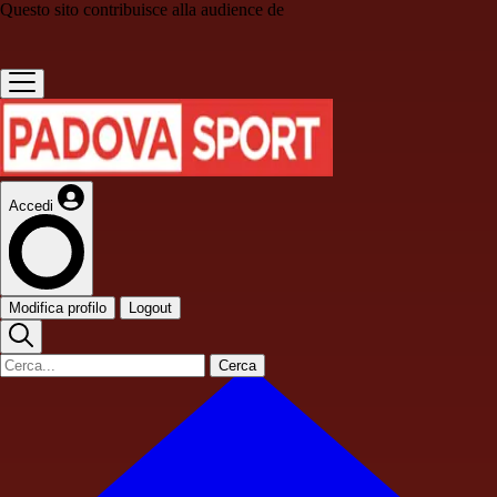
Questo sito contribuisce alla audience de
Accedi
Modifica profilo
Logout
Cerca