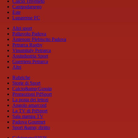
Calcio Triveneto
Campodarsego
Este
Luparense FC
Altri sport
Pallavolo Padova
Antenore Plebiscito Padova
Petrarca Rugby
Vinumitaly Petrarca
Assindustria Sport
Guerriero Petrarca
Altri
Rubriche
Storie di Sport
Calcio&amp;Gossip
Promozioni PdSport
La posta dei lettori
Angolo amarcord
La TV di PdSport
Sala stampa TV
Padova Gourmet
Sport &amp; diritto
Calcionapoli1926