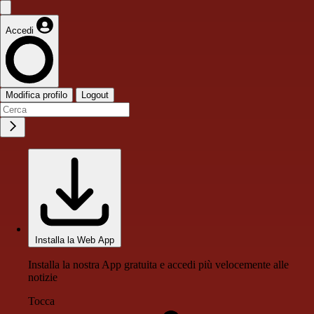
Accedi
Modifica profilo
Logout
Installa la Web App
Installa la nostra App gratuita e accedi più velocemente alle
notizie
Tocca