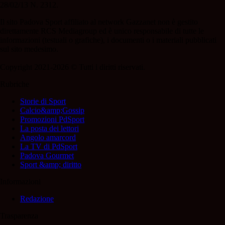
28/02/13 N. 2312.
Il sito Padova Sport affiliato al network Gazzanet non è gestito
direttamente RCS Mediagroup ed è unico responsabile di tutte le
informazioni (testuali o grafiche), i documenti o i materiali pubblicati
sul sito medesimo.
Copyright 2021-2026 © Tutti i diritti riservati.
Rubriche
Storie di Sport
Calcio&amp;Gossip
Promozioni PdSport
La posta dei lettori
Angolo amarcord
La TV di PdSport
Padova Gourmet
Sport &amp; diritto
Informazioni
Redazione
Trasparenza