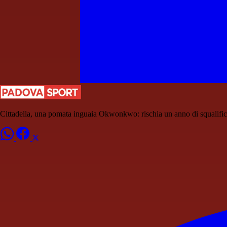
Cittadella, una pomata inguaia Okwonkwo: rischia un anno di squalifi