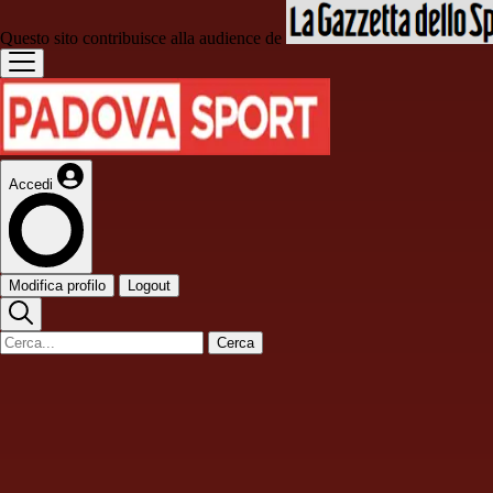
Questo sito contribuisce alla audience de
Accedi
Modifica profilo
Logout
Cerca