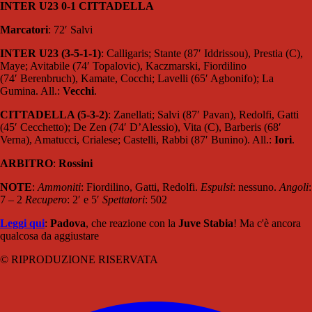
INTER U23 0-1 CITTADELLA
Marcatori
: 72′ Salvi
INTER U23 (3-5-1-1)
: Calligaris; Stante (87′
Iddrissou)
, Prestia (C),
Maye; Avitabile (74′
Topalovic)
, Kaczmarski, Fiordilino
(74′
Berenbruch)
, Kamate, Cocchi; Lavelli (65′ Agbonifo); La
Gumina. All.:
Vecchi
.
CITTADELLA (5-3-2)
: Zanellati; Salvi (87′ Pavan), Redolfi, Gatti
(45′ Cecchetto); De Zen (74′ D’Alessio), Vita (C), Barberis (68′
Verna), Amatucci, Crialese; Castelli, Rabbi (87′ Bunino). All.:
Iori
.
ARBITRO
:
Rossini
NOTE
:
Ammoniti
: Fiordilino, Gatti, Redolfi.
Espulsi
: nessuno.
Angoli
:
7 – 2
Recupero
: 2′ e 5′
Spettatori
: 502
Leggi qui
:
Padova
, che reazione con la
Juve Stabia
! Ma c'è ancora
qualcosa da aggiustare
© RIPRODUZIONE RISERVATA