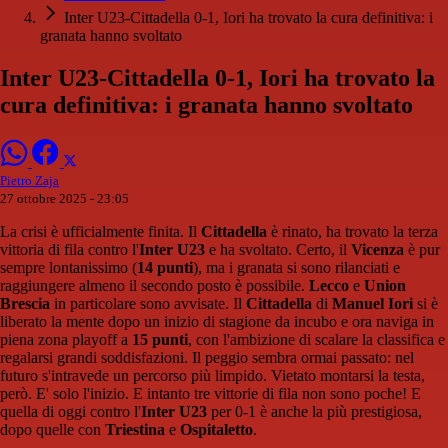
Inter U23-Cittadella 0-1, Iori ha trovato la cura definitiva: i
granata hanno svoltato
Inter U23-Cittadella 0-1, Iori ha trovato la
cura definitiva: i granata hanno svoltato
Pietro Zaja
27 ottobre 2025 - 23:05
La crisi è ufficialmente finita. Il
Cittadella
è rinato, ha trovato la terza
vittoria di fila contro l'
Inter U23
e ha svoltato. Certo, il
Vicenza
è pur
sempre lontanissimo (
14 punti
), ma i granata si sono rilanciati e
raggiungere almeno il secondo posto è possibile.
Lecco
e
Union
Brescia
in particolare sono avvisate. Il
Cittadella
di
Manuel Iori
si è
liberato la mente dopo un inizio di stagione da incubo e ora naviga in
piena zona playoff a
15 punti
, con l'ambizione di scalare la classifica e
regalarsi grandi soddisfazioni. Il peggio sembra ormai passato: nel
futuro s'intravede un percorso più limpido. Vietato montarsi la testa,
però. E' solo l'inizio. E intanto tre vittorie di fila non sono poche! E
quella di oggi contro l'
Inter U23
per 0-1 è anche la più prestigiosa,
dopo quelle con
Triestina
e
Ospitaletto
.