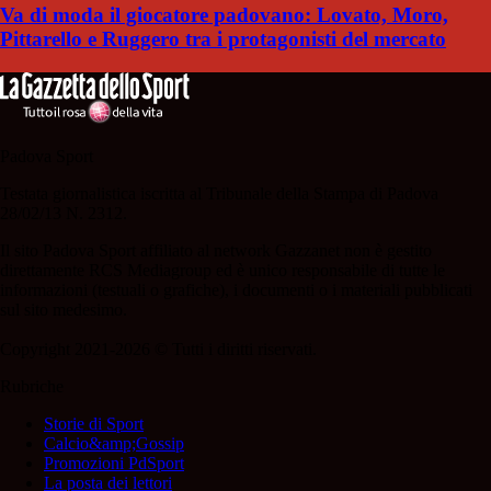
Va di moda il giocatore padovano: Lovato, Moro,
Pittarello e Ruggero tra i protagonisti del mercato
Padova Sport
Testata giornalistica iscritta al Tribunale della Stampa di Padova
28/02/13 N. 2312.
Il sito Padova Sport affiliato al network Gazzanet non è gestito
direttamente RCS Mediagroup ed è unico responsabile di tutte le
informazioni (testuali o grafiche), i documenti o i materiali pubblicati
sul sito medesimo.
Copyright 2021-2026 © Tutti i diritti riservati.
Rubriche
Storie di Sport
Calcio&amp;Gossip
Promozioni PdSport
La posta dei lettori