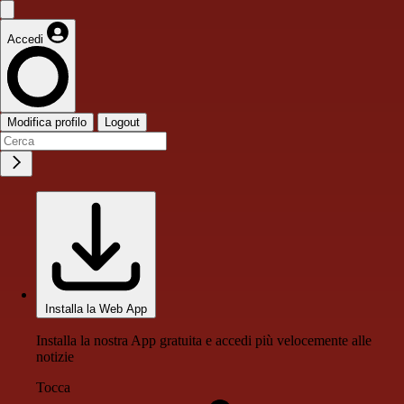
Accedi
Modifica profilo
Logout
Installa la Web App
Installa la nostra App gratuita e accedi più velocemente alle
notizie
Tocca