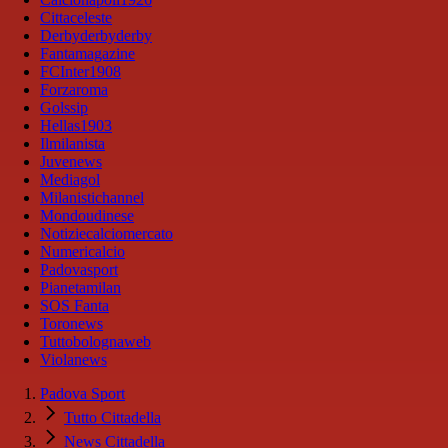
Cittaceleste
Derbyderbyderby
Fantamagazine
FCInter1908
Forzaroma
Golssip
Hellas1903
Ilmilanista
Juvenews
Mediagol
Milanistichannel
Mondoudinese
Notiziecalciomercato
Numericalcio
Padovasport
Pianetamilan
SOS Fanta
Toronews
Tuttobolognaweb
Violanews
Padova Sport
Tutto Cittadella
News Cittadella