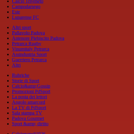
Calcio Triveneto
Campodarsego
Este
Luparense FC
Altri sport
Pallavolo Padova
Antenore Plebiscito Padova
Petrarca Rugby
Vinumitaly Petrarca
Assindustria Sport
Guerriero Petrarca
Altri
Rubriche
Storie di Sport
Calcio&amp;Gossip
Promozioni PdSport
La posta dei lettori
Angolo amarcord
La TV di PdSport
Sala stampa TV
Padova Gourmet
Sport &amp; diritto
Calcionapoli1926