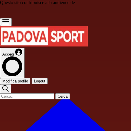
Questo sito contribuisce alla audience de
Accedi
Modifica profilo
Logout
Cerca