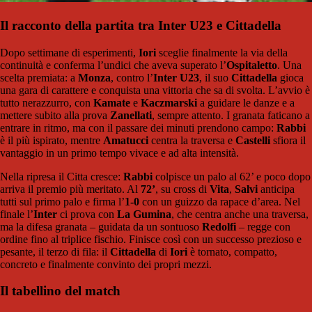
Il racconto della partita tra Inter U23 e Cittadella
Dopo settimane di esperimenti,
Iori
sceglie finalmente la via della
continuità e conferma l’undici che aveva superato l’
Ospitaletto
. Una
scelta premiata: a
Monza
, contro l’
Inter U23
, il suo
Cittadella
gioca
una gara di carattere e conquista una vittoria che sa di svolta. L’avvio è
tutto nerazzurro, con
Kamate
e
Kaczmarski
a guidare le danze e a
mettere subito alla prova
Zanellati
, sempre attento. I granata faticano a
entrare in ritmo, ma con il passare dei minuti prendono campo:
Rabbi
è il più ispirato, mentre
Amatucci
centra la traversa e
Castelli
sfiora il
vantaggio in un primo tempo vivace e ad alta intensità.
Nella ripresa il Citta cresce:
Rabbi
colpisce un palo al 62’ e poco dopo
arriva il premio più meritato. Al
72’
, su cross di
Vita
,
Salvi
anticipa
tutti sul primo palo e firma l’
1-0
con un guizzo da rapace d’area. Nel
finale l’
Inter
ci prova con
La Gumina
, che centra anche una traversa,
ma la difesa granata – guidata da un sontuoso
Redolfi
– regge con
ordine fino al triplice fischio. Finisce così con un successo prezioso e
pesante, il terzo di fila: il
Cittadella
di
Iori
è tornato, compatto,
concreto e finalmente convinto dei propri mezzi.
Il tabellino del match