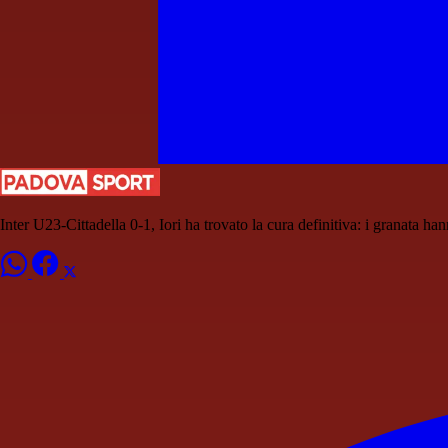
Inter U23-Cittadella 0-1, Iori ha trovato la cura definitiva: i granata ha