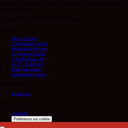
informazioni (testuali o grafiche), i documenti o i materiali pubblicati
sul sito medesimo.
Copyright 2021-2026 © Tutti i diritti riservati.
Rubriche
Storie di Sport
Calcio&amp;Gossip
Promozioni PdSport
La posta dei lettori
Angolo amarcord
La TV di PdSport
Padova Gourmet
Sport &amp; diritto
Informazioni
Redazione
Trasparenza
Archivio
Preferenze sui cookie