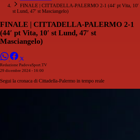
FINALE | CITTADELLA-PALERMO 2-1 (44′ pt Vita, 10′
st Lund, 47′ st Masciangelo)
FINALE | CITTADELLA-PALERMO 2-1
(44′ pt Vita, 10′ st Lund, 47′ st
Masciangelo)
Redazione PadovaSport.TV
29 dicembre 2024 - 16:00
Segui la cronaca di Cittadella-Palermo in tempo reale