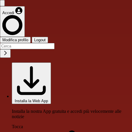
Accedi
Modifica profilo
Logout
Installa la Web App
Installa la nostra App gratuita e accedi più velocemente alle
notizie
Tocca