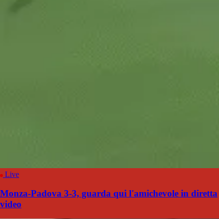
Live
Monza-Padova 3-3, guarda qui l'amichevole in diretta
video