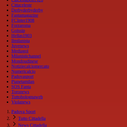
Cittaceleste
Derbyderbyderby
Fantamagazine
FCInter1908
Forzaroma
Golssip
Hellas1903
Ilmilanista
Juvenews
Mediagol
Milanistichannel
Mondoudinese
Notiziecalciomercato
Numericalcio
Padovasport
Pianetamilan
SOS Fanta
Toronews
Tuttobolognaweb
Violanews
Padova Sport
Tutto Cittadella
News Cittadella