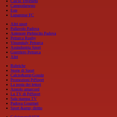
Calcio Triveneto
Campodarsego
Este
Luparense FC
Altri sport
Pallavolo Padova
Antenore Plebiscito Padova
Petrarca Rugby
Vinumitaly Petrarca
Assindustria Sport
Guerriero Petrarca
Altri
Rubriche
Storie di Sport
Calcio&amp;Gossip
Promozioni PdSport
La posta dei lettori
Angolo amarcord
La TV di PdSport
Sala stampa TV
Padova Gourmet
Sport &amp; diritto
Calcionapoli1926