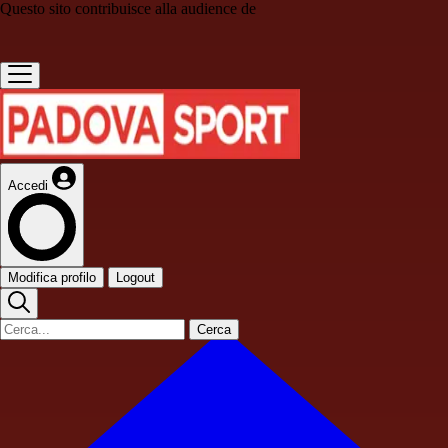
Questo sito contribuisce alla audience de
Accedi
Modifica profilo
Logout
Cerca