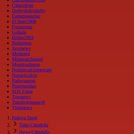
Cittaceleste
Derbyderbyderby
Fantamagazine
FCInter1908
Forzaroma
Golssip
Hellas1903
Ilmilanista
Juvenews
Mediagol
Milanistichannel
Mondoudinese
Notiziecalciomercato
Numericalcio
Padovasport
Pianetamilan
SOS Fanta
Toronews
Tuttobolognaweb
Violanews
Padova Sport
Tutto Cittadella
News Cittadella