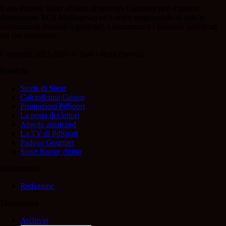
Il sito Padova Sport affiliato al network Gazzanet non è gestito
direttamente RCS Mediagroup ed è unico responsabile di tutte le
informazioni (testuali o grafiche), i documenti o i materiali pubblicati
sul sito medesimo.
Copyright 2021-2026 © Tutti i diritti riservati.
Rubriche
Storie di Sport
Calcio&amp;Gossip
Promozioni PdSport
La posta dei lettori
Angolo amarcord
La TV di PdSport
Padova Gourmet
Sport &amp; diritto
Informazioni
Redazione
Trasparenza
Archivio