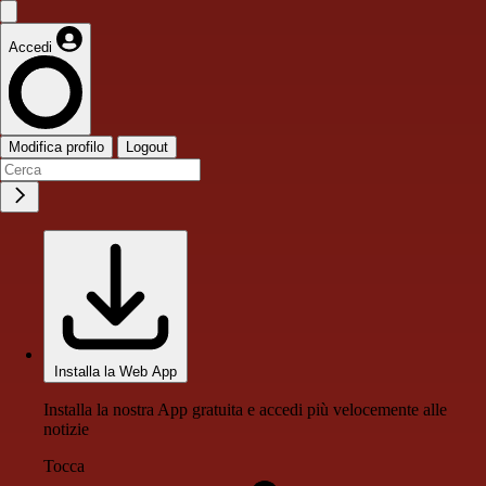
Accedi
Modifica profilo
Logout
Installa la Web App
Installa la nostra App gratuita e accedi più velocemente alle
notizie
Tocca