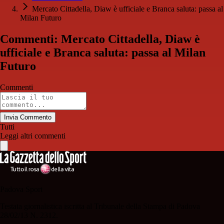
Mercato Cittadella, Diaw è ufficiale e Branca saluta: passa al
Milan Futuro
Commenti: Mercato Cittadella, Diaw è
ufficiale e Branca saluta: passa al Milan
Futuro
Commenti
Invia Commento
Tutti
Leggi altri commenti
Padova Sport
Testata giornalistica iscritta al Tribunale della Stampa di Padova
28/02/13 N. 2312.