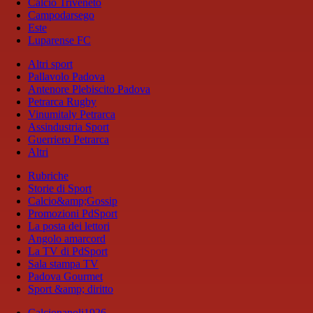
Calcio Triveneto
Campodarsego
Este
Luparense FC
Altri sport
Pallavolo Padova
Antenore Plebiscito Padova
Petrarca Rugby
Vinumitaly Petrarca
Assindustria Sport
Guerriero Petrarca
Altri
Rubriche
Storie di Sport
Calcio&amp;Gossip
Promozioni PdSport
La posta dei lettori
Angolo amarcord
La TV di PdSport
Sala stampa TV
Padova Gourmet
Sport &amp; diritto
Calcionapoli1926