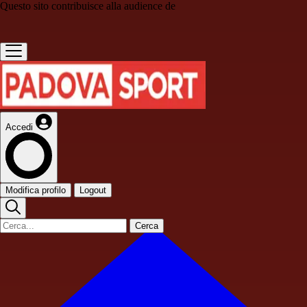
Questo sito contribuisce alla audience de
Accedi
Modifica profilo
Logout
Cerca