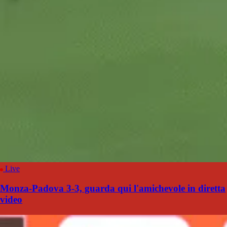
Live
Monza-Padova 3-3, guarda qui l'amichevole in diretta
video