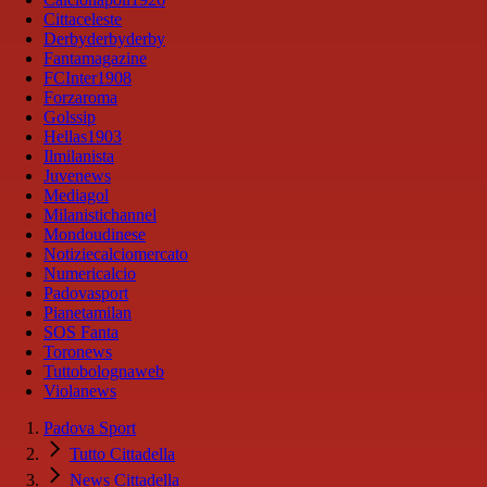
Cittaceleste
Derbyderbyderby
Fantamagazine
FCInter1908
Forzaroma
Golssip
Hellas1903
Ilmilanista
Juvenews
Mediagol
Milanistichannel
Mondoudinese
Notiziecalciomercato
Numericalcio
Padovasport
Pianetamilan
SOS Fanta
Toronews
Tuttobolognaweb
Violanews
Padova Sport
Tutto Cittadella
News Cittadella