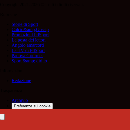
Copyright 2021-2026 © Tutti i diritti riservati.
Rubriche
Storie di Sport
Calcio&amp;Gossip
Promozioni PdSport
La posta dei lettori
Angolo amarcord
La TV di PdSport
Padova Gourmet
Sport &amp; diritto
Informazioni
Redazione
Trasparenza
Archivio
Preferenze sui cookie