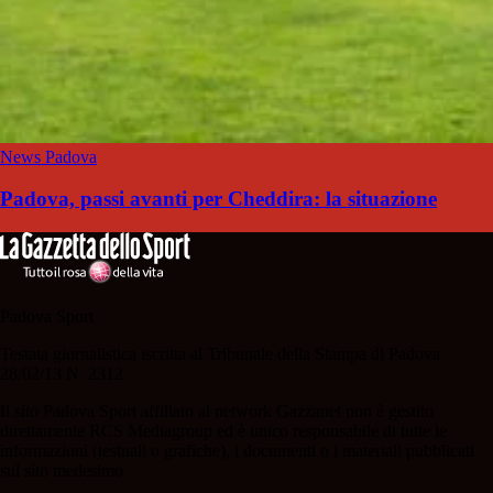
News Padova
Padova, passi avanti per Cheddira: la situazione
Padova Sport
Testata giornalistica iscritta al Tribunale della Stampa di Padova
28/02/13 N. 2312.
Il sito Padova Sport affiliato al network Gazzanet non è gestito
direttamente RCS Mediagroup ed è unico responsabile di tutte le
informazioni (testuali o grafiche), i documenti o i materiali pubblicati
sul sito medesimo.