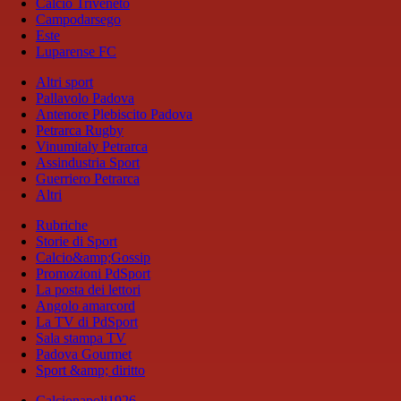
Calcio Triveneto
Campodarsego
Este
Luparense FC
Altri sport
Pallavolo Padova
Antenore Plebiscito Padova
Petrarca Rugby
Vinumitaly Petrarca
Assindustria Sport
Guerriero Petrarca
Altri
Rubriche
Storie di Sport
Calcio&amp;Gossip
Promozioni PdSport
La posta dei lettori
Angolo amarcord
La TV di PdSport
Sala stampa TV
Padova Gourmet
Sport &amp; diritto
Calcionapoli1926