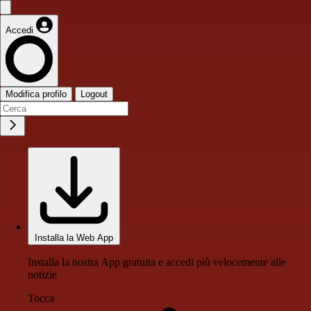
Accedi
Modifica profilo
Logout
Installa la Web App
Installa la nostra App gratuita e accedi più velocemente alle
notizie
Tocca