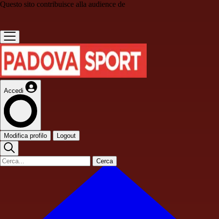
Questo sito contribuisce alla audience de
Accedi
Modifica profilo
Logout
Cerca