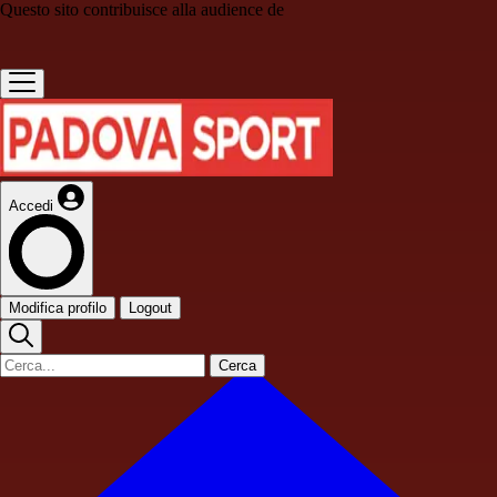
Questo sito contribuisce alla audience de
Accedi
Modifica profilo
Logout
Cerca