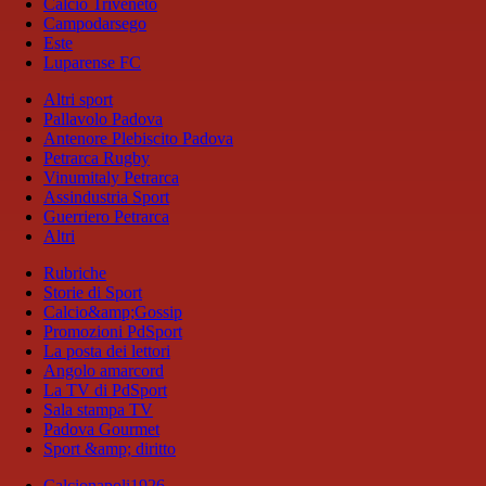
Calcio Triveneto
Campodarsego
Este
Luparense FC
Altri sport
Pallavolo Padova
Antenore Plebiscito Padova
Petrarca Rugby
Vinumitaly Petrarca
Assindustria Sport
Guerriero Petrarca
Altri
Rubriche
Storie di Sport
Calcio&amp;Gossip
Promozioni PdSport
La posta dei lettori
Angolo amarcord
La TV di PdSport
Sala stampa TV
Padova Gourmet
Sport &amp; diritto
Calcionapoli1926