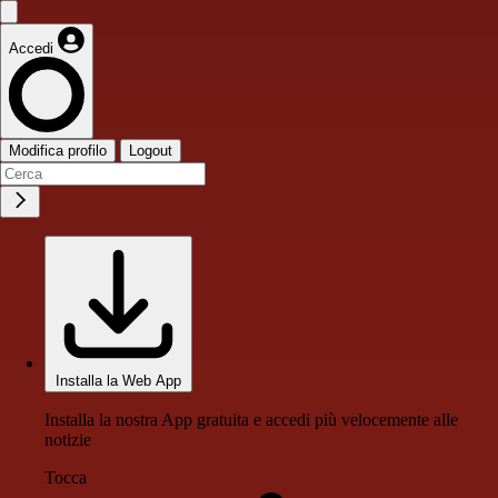
Accedi
Modifica profilo
Logout
Installa la Web App
Installa la nostra App gratuita e accedi più velocemente alle
notizie
Tocca