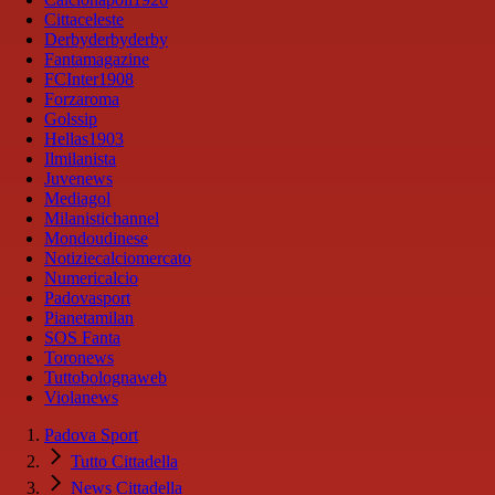
Cittaceleste
Derbyderbyderby
Fantamagazine
FCInter1908
Forzaroma
Golssip
Hellas1903
Ilmilanista
Juvenews
Mediagol
Milanistichannel
Mondoudinese
Notiziecalciomercato
Numericalcio
Padovasport
Pianetamilan
SOS Fanta
Toronews
Tuttobolognaweb
Violanews
Padova Sport
Tutto Cittadella
News Cittadella