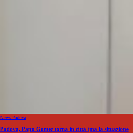
News Padova
Padova, Papu Gomez torna in città (ma la situazione