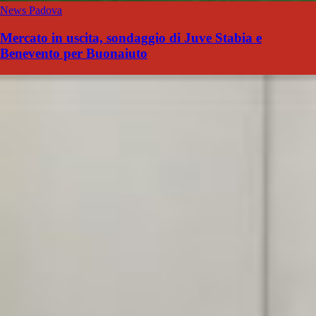
News Padova
Mercato in uscita, sondaggio di Juve Stabia e
Benevento per Buonaiuto