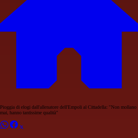
Pioggia di elogi dall'allenatore dell'Empoli al Cittadella: "Non mollano
mai, hanno tantissime qualità"