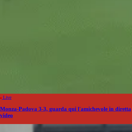
Live
Monza-Padova 3-3, guarda qui l'amichevole in diretta
video