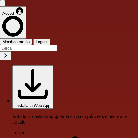
Accedi
Modifica profilo
Logout
Installa la Web App
Installa la nostra App gratuita e accedi più velocemente alle
notizie
Tocca