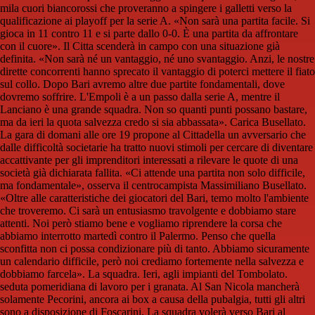
mila cuori biancorossi che proveranno a spingere i galletti verso la
qualificazione ai playoff per la serie A. «Non sarà una partita facile. Si
gioca in 11 contro 11 e si parte dallo 0-0. È una partita da affrontare
con il cuore». Il Citta scenderà in campo con una situazione già
definita. «Non sarà né un vantaggio, né uno svantaggio. Anzi, le nostre
dirette concorrenti hanno sprecato il vantaggio di poterci mettere il fiato
sul collo. Dopo Bari avremo altre due partite fondamentali, dove
dovremo soffrire. L'Empoli è a un passo dalla serie A, mentre il
Lanciano è una grande squadra. Non so quanti punti possano bastare,
ma da ieri la quota salvezza credo si sia abbassata». Carica Busellato.
La gara di domani alle ore 19 propone al Cittadella un avversario che
dalle difficoltà societarie ha tratto nuovi stimoli per cercare di diventare
accattivante per gli imprenditori interessati a rilevare le quote di una
società già dichiarata fallita. «Ci attende una partita non solo difficile,
ma fondamentale», osserva il centrocampista Massimiliano Busellato.
«Oltre alle caratteristiche dei giocatori del Bari, temo molto l'ambiente
che troveremo. Ci sarà un entusiasmo travolgente e dobbiamo stare
attenti. Noi però stiamo bene e vogliamo riprendere la corsa che
abbiamo interrotto martedì contro il Palermo. Penso che quella
sconfitta non ci possa condizionare più di tanto. Abbiamo sicuramente
un calendario difficile, però noi crediamo fortemente nella salvezza e
dobbiamo farcela». La squadra. Ieri, agli impianti del Tombolato.
seduta pomeridiana di lavoro per i granata. Al San Nicola mancherà
solamente Pecorini, ancora ai box a causa della pubalgia, tutti gli altri
sono a disposizione di Foscarini. La squadra volerà verso Bari al