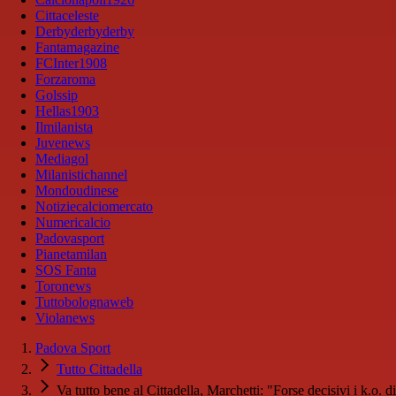
Cittaceleste
Derbyderbyderby
Fantamagazine
FCInter1908
Forzaroma
Golssip
Hellas1903
Ilmilanista
Juvenews
Mediagol
Milanistichannel
Mondoudinese
Notiziecalciomercato
Numericalcio
Padovasport
Pianetamilan
SOS Fanta
Toronews
Tuttobolognaweb
Violanews
Padova Sport
Tutto Cittadella
Va tutto bene al Cittadella, Marchetti: "Forse decisivi i k.o. di