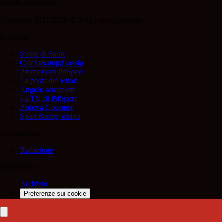
sul sito medesimo.
Copyright 2021-2026 © Tutti i diritti riservati.
Rubriche
Storie di Sport
Calcio&amp;Gossip
Promozioni PdSport
La posta dei lettori
Angolo amarcord
La TV di PdSport
Padova Gourmet
Sport &amp; diritto
Informazioni
Redazione
Trasparenza
Archivio
Preferenze sui cookie