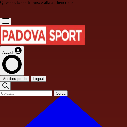
Questo sito contribuisce alla audience de
Accedi
Modifica profilo
Logout
Cerca