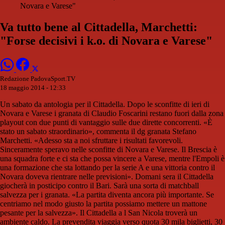
Novara e Varese"
Va tutto bene al Cittadella, Marchetti:
"Forse decisivi i k.o. di Novara e Varese"
Redazione PadovaSport.TV
18 maggio 2014 - 12:33
Un sabato da antologia per il Cittadella. Dopo le sconfitte di ieri di
Novara e Varese i granata di Claudio Foscarini restano fuori dalla zona
playout con due punti di vantaggio sulle due dirette concorrenti. «È
stato un sabato straordinario», commenta il dg granata Stefano
Marchetti. «Adesso sta a noi sfruttare i risultati favorevoli.
Sinceramente speravo nelle sconfitte di Novara e Varese. Il Brescia è
una squadra forte e ci sta che possa vincere a Varese, mentre l'Empoli è
una formazione che sta lottando per la serie A e una vittoria contro il
Novara doveva rientrare nelle previsioni». Domani sera il Cittadella
giocherà in posticipo contro il Bari. Sarà una sorta di matchball
salvezza per i granata. «La partita diventa ancora più importante. Se
centriamo nel modo giusto la partita possiamo mettere un mattone
pesante per la salvezza». Il Cittadella a l San Nicola troverà un
ambiente caldo. La prevendita viaggia verso quota 30 mila biglietti, 30