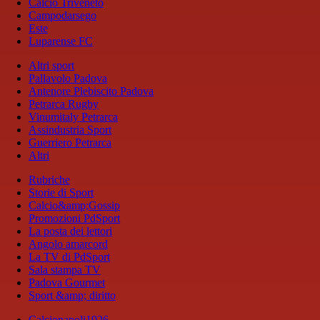
Calcio Triveneto
Campodarsego
Este
Luparense FC
Altri sport
Pallavolo Padova
Antenore Plebiscito Padova
Petrarca Rugby
Vinumitaly Petrarca
Assindustria Sport
Guerriero Petrarca
Altri
Rubriche
Storie di Sport
Calcio&amp;Gossip
Promozioni PdSport
La posta dei lettori
Angolo amarcord
La TV di PdSport
Sala stampa TV
Padova Gourmet
Sport &amp; diritto
Calcionapoli1926