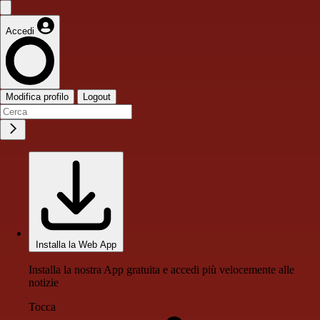
Accedi
Modifica profilo
Logout
Installa la Web App
Installa la nostra App gratuita e accedi più velocemente alle
notizie
Tocca