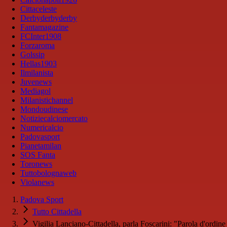
Cittaceleste
Derbyderbyderby
Fantamagazine
FCInter1908
Forzaroma
Golssip
Hellas1903
Ilmilanista
Juvenews
Mediagol
Milanistichannel
Mondoudinese
Notiziecalciomercato
Numericalcio
Padovasport
Pianetamilan
SOS Fanta
Toronews
Tuttobolognaweb
Violanews
Padova Sport
Tutto Cittadella
Vigilia Lanciano-Cittadella, parla Foscarini: "Parola d'ordine