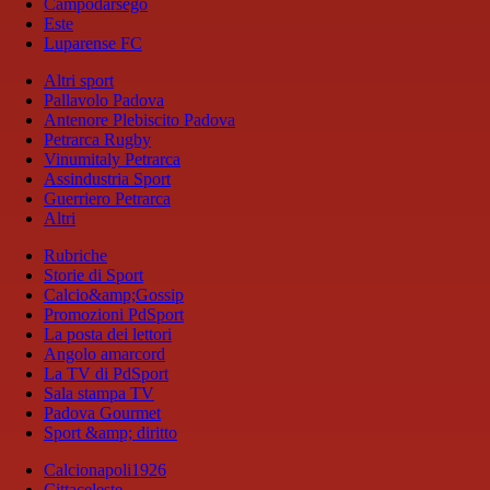
Campodarsego
Este
Luparense FC
Altri sport
Pallavolo Padova
Antenore Plebiscito Padova
Petrarca Rugby
Vinumitaly Petrarca
Assindustria Sport
Guerriero Petrarca
Altri
Rubriche
Storie di Sport
Calcio&amp;Gossip
Promozioni PdSport
La posta dei lettori
Angolo amarcord
La TV di PdSport
Sala stampa TV
Padova Gourmet
Sport &amp; diritto
Calcionapoli1926
Cittaceleste