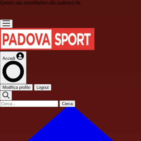
Questo sito contribuisce alla audience de
Accedi
Modifica profilo
Logout
Cerca