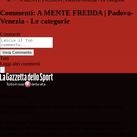
Commenti: A MENTE FREDDA | Padova-
Venezia - Le categorie
Commenti
Invia Commento
Tutti
Leggi altri commenti
Padova Sport
Testata giornalistica iscritta al Tribunale della Stampa di Padova
28/02/13 N. 2312.
Il sito Padova Sport affiliato al network Gazzanet non è gestito
direttamente RCS Mediagroup ed è unico responsabile di tutte le
informazioni (testuali o grafiche), i documenti o i materiali pubblicati