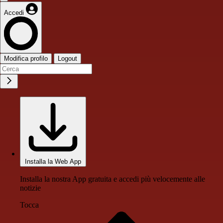
Accedi
Modifica profilo
Logout
Installa la Web App
Installa la nostra App gratuita e accedi più velocemente alle
notizie
Tocca