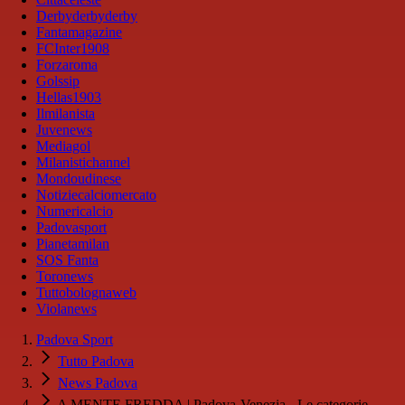
Derbyderbyderby
Fantamagazine
FCInter1908
Forzaroma
Golssip
Hellas1903
Ilmilanista
Juvenews
Mediagol
Milanistichannel
Mondoudinese
Notiziecalciomercato
Numericalcio
Padovasport
Pianetamilan
SOS Fanta
Toronews
Tuttobolognaweb
Violanews
Padova Sport
Tutto Padova
News Padova
A MENTE FREDDA | Padova-Venezia - Le categorie