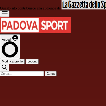
Questo sito contribuisce alla audience de
Accedi
Modifica profilo
Logout
Cerca