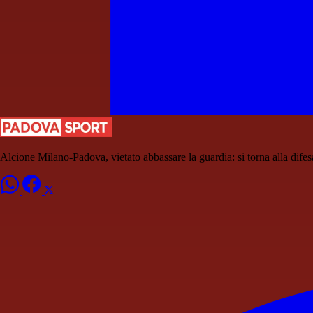
Alcione Milano-Padova, vietato abbassare la guardia: si torna alla difes