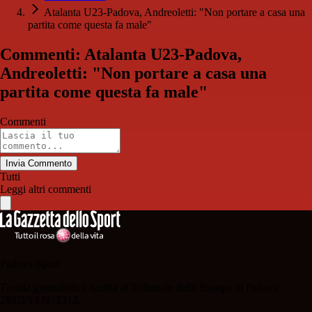
Atalanta U23-Padova, Andreoletti: "Non portare a casa una
partita come questa fa male"
Commenti: Atalanta U23-Padova,
Andreoletti: "Non portare a casa una
partita come questa fa male"
Commenti
Invia Commento
Tutti
Leggi altri commenti
Padova Sport
Testata giornalistica iscritta al Tribunale della Stampa di Padova
28/02/13 N. 2312.