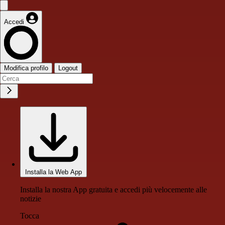
Accedi
Modifica profilo
Logout
Installa la Web App
Installa la nostra App gratuita e accedi più velocemente alle
notizie
Tocca