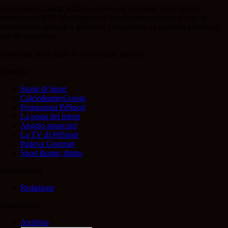
Il sito Padova Sport affiliato al network Gazzanet non è gestito
direttamente RCS Mediagroup ed è unico responsabile di tutte le
informazioni (testuali o grafiche), i documenti o i materiali pubblicati
sul sito medesimo.
Copyright 2021-2026 © Tutti i diritti riservati.
Rubriche
Storie di Sport
Calcio&amp;Gossip
Promozioni PdSport
La posta dei lettori
Angolo amarcord
La TV di PdSport
Padova Gourmet
Sport &amp; diritto
Informazioni
Redazione
Trasparenza
Archivio