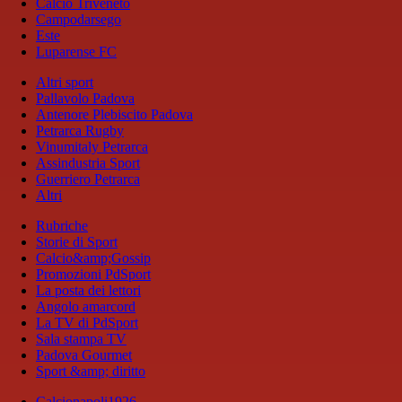
Calcio Triveneto
Campodarsego
Este
Luparense FC
Altri sport
Pallavolo Padova
Antenore Plebiscito Padova
Petrarca Rugby
Vinumitaly Petrarca
Assindustria Sport
Guerriero Petrarca
Altri
Rubriche
Storie di Sport
Calcio&amp;Gossip
Promozioni PdSport
La posta dei lettori
Angolo amarcord
La TV di PdSport
Sala stampa TV
Padova Gourmet
Sport &amp; diritto
Calcionapoli1926