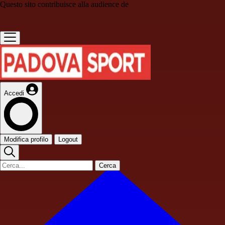
Questo sito contribuisce alla audience de
Accedi
Modifica profilo
Logout
Cerca