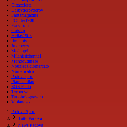
Cittaceleste
Derbyderbyderby
Fantamagazine
FCInter1908
Forzaroma
Golssip
Hellas1903
Ilmilanista
Juvenews
Mediagol
Milanistichannel
Mondoudinese
Notiziecalciomercato
Numericalcio
Padovasport
Pianetamilan
SOS Fanta
Toronews
Tuttobolognaweb
Violanews
Padova Sport
Tutto Padova
News Padova