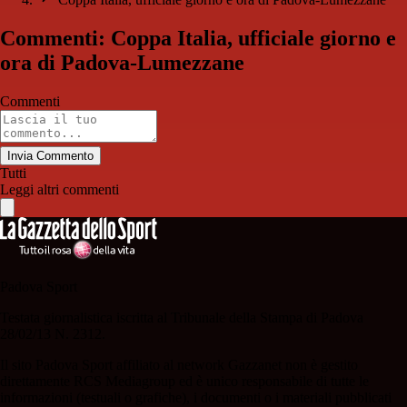
Commenti: Coppa Italia, ufficiale giorno e
ora di Padova-Lumezzane
Commenti
Invia Commento
Tutti
Leggi altri commenti
Padova Sport
Testata giornalistica iscritta al Tribunale della Stampa di Padova
28/02/13 N. 2312.
Il sito Padova Sport affiliato al network Gazzanet non è gestito
direttamente RCS Mediagroup ed è unico responsabile di tutte le
informazioni (testuali o grafiche), i documenti o i materiali pubblicati