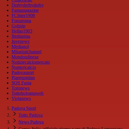
Derbyderbyderby
Fantamagazine
FCInter1908
Forzaroma
Golssip
Hellas1903
Ilmilanista
Juvenews
Mediagol
Milanistichannel
Mondoudinese
Notiziecalciomercato
Numericalcio
Padovasport
Pianetamilan
SOS Fanta
Toronews
Tuttobolognaweb
Violanews
Padova Sport
Tutto Padova
News Padova
Coppa Italia, ufficiale giorno e ora di Padova-Lumezzane