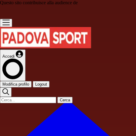
Questo sito contribuisce alla audience de
Accedi
Modifica profilo
Logout
Cerca