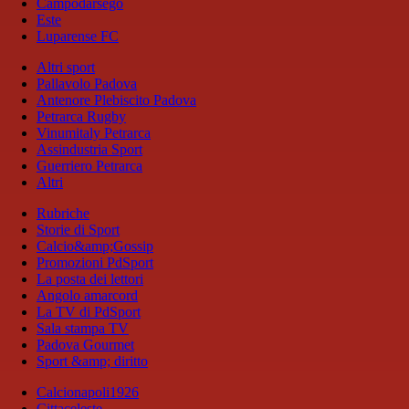
Campodarsego
Este
Luparense FC
Altri sport
Pallavolo Padova
Antenore Plebiscito Padova
Petrarca Rugby
Vinumitaly Petrarca
Assindustria Sport
Guerriero Petrarca
Altri
Rubriche
Storie di Sport
Calcio&amp;Gossip
Promozioni PdSport
La posta dei lettori
Angolo amarcord
La TV di PdSport
Sala stampa TV
Padova Gourmet
Sport &amp; diritto
Calcionapoli1926
Cittaceleste