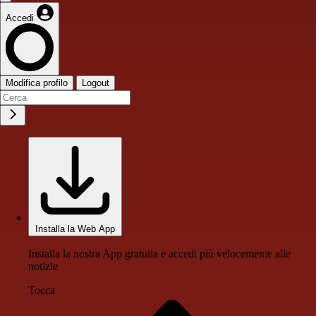
Accedi
Modifica profilo
Logout
Installa la Web App
Installa la nostra App gratuita e accedi più velocemente alle
notizie
Tocca