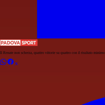
Il Renate non scherza, quattro vittorie su quattro con il risultato minimo