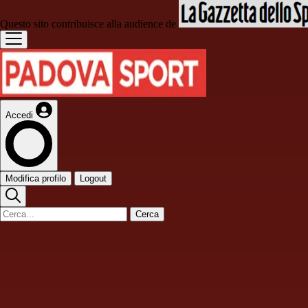
Questo sito contribuisce alla audience de
Accedi
Modifica profilo
Logout
Cerca