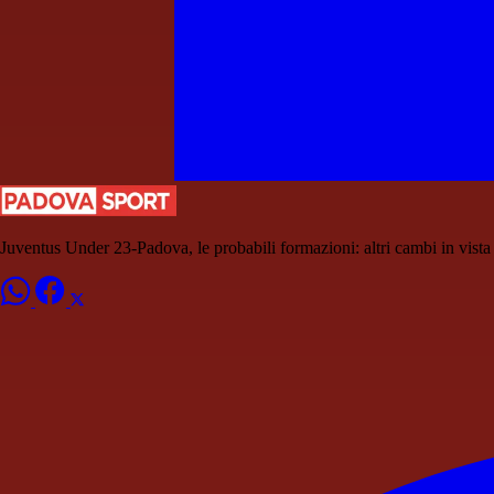
Juventus Under 23-Padova, le probabili formazioni: altri cambi in vist