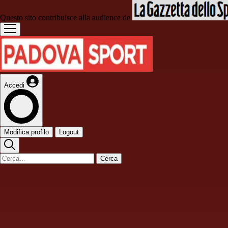
Questo sito contribuisce alla audience de
Accedi
Modifica profilo
Logout
Cerca