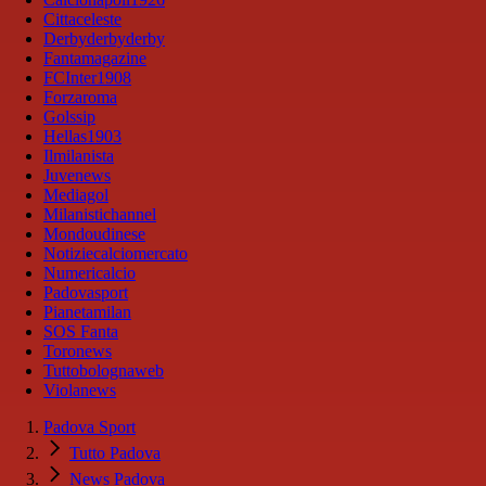
Cittaceleste
Derbyderbyderby
Fantamagazine
FCInter1908
Forzaroma
Golssip
Hellas1903
Ilmilanista
Juvenews
Mediagol
Milanistichannel
Mondoudinese
Notiziecalciomercato
Numericalcio
Padovasport
Pianetamilan
SOS Fanta
Toronews
Tuttobolognaweb
Violanews
Padova Sport
Tutto Padova
News Padova