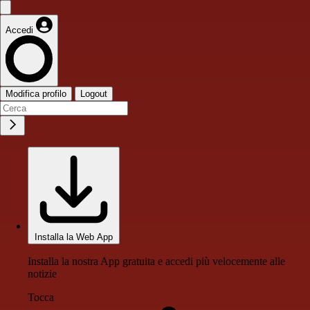
Accedi
Modifica profilo
Logout
Installa la Web App
Installa la nostra App gratuita e accedi più velocemente alle
notizie
Tocca