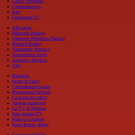
Calcio Triveneto
Campodarsego
Este
Luparense FC
Altri sport
Pallavolo Padova
Antenore Plebiscito Padova
Petrarca Rugby
Vinumitaly Petrarca
Assindustria Sport
Guerriero Petrarca
Altri
Rubriche
Storie di Sport
Calcio&amp;Gossip
Promozioni PdSport
La posta dei lettori
Angolo amarcord
La TV di PdSport
Sala stampa TV
Padova Gourmet
Sport &amp; diritto
Calcionapoli1926