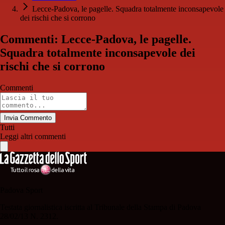
Lecce-Padova, le pagelle. Squadra totalmente inconsapevole
dei rischi che si corrono
Commenti: Lecce-Padova, le pagelle.
Squadra totalmente inconsapevole dei
rischi che si corrono
Commenti
Invia Commento
Tutti
Leggi altri commenti
Padova Sport
Testata giornalistica iscritta al Tribunale della Stampa di Padova
28/02/13 N. 2312.