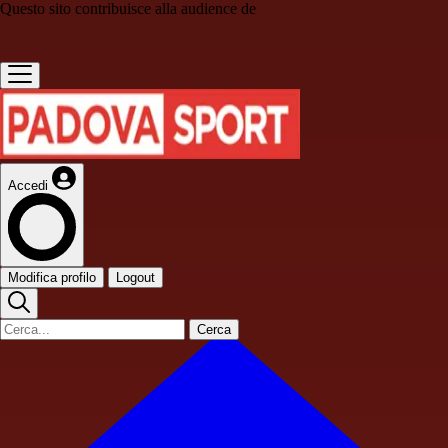
Questo sito contribuisce alla audience de
Accedi
Modifica profilo
Logout
Cerca