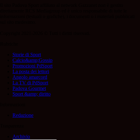
Il sito Padova Sport affiliato al network Gazzanet non è gestito
direttamente RCS Mediagroup ed è unico responsabile di tutte le
informazioni (testuali o grafiche), i documenti o i materiali pubblicati
sul sito medesimo.
Copyright 2021-2026 © Tutti i diritti riservati.
Rubriche
Storie di Sport
Calcio&amp;Gossip
Promozioni PdSport
La posta dei lettori
Angolo amarcord
La TV di PdSport
Padova Gourmet
Sport &amp; diritto
Informazioni
Redazione
Trasparenza
Archivio