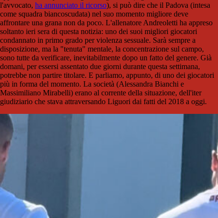
l'avvocato,
ha annunciato il ricorso
), si può dire che il Padova (intesa
come squadra biancoscudata) nel suo momento migliore deve
affrontare una grana non da poco. L'allenatore Andreoletti ha appreso
soltanto ieri sera di questa notizia: uno dei suoi migliori giocatori
condannato in primo grado per violenza sessuale. Sarà sempre a
disposizione, ma la "tenuta" mentale, la concentrazione sul campo,
sono tutte da verificare, inevitabilmente dopo un fatto del genere. Già
domani, per essersi assentato due giorni durante questa settimana,
potrebbe non partire titolare. E parliamo, appunto, di uno dei giocatori
più in forma del momento. La società (Alessandra Bianchi e
Massimiliano Mirabelli) erano al corrente della situazione, dell'iter
giudiziario che stava attraversando Liguori dai fatti del 2018 a oggi.