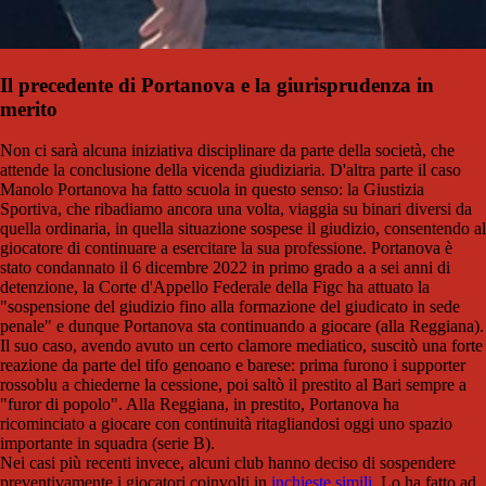
Il precedente di Portanova e la giurisprudenza in
merito
Non ci sarà alcuna iniziativa disciplinare da parte della società, che
attende la conclusione della vicenda giudiziaria. D'altra parte il caso
Manolo Portanova ha fatto scuola in questo senso: la Giustizia
Sportiva, che ribadiamo ancora una volta, viaggia su binari diversi da
quella ordinaria, in quella situazione sospese il giudizio, consentendo al
giocatore di continuare a esercitare la sua professione. Portanova è
stato condannato il 6 dicembre 2022 in primo grado a a sei anni di
detenzione, la Corte d'Appello Federale della Figc ha attuato la
"sospensione del giudizio fino alla formazione del giudicato in sede
penale" e dunque Portanova sta continuando a giocare (alla Reggiana).
Il suo caso, avendo avuto un certo clamore mediatico, suscitò una forte
reazione da parte del tifo genoano e barese: prima furono i supporter
rossoblu a chiederne la cessione, poi saltò il prestito al Bari sempre a
"furor di popolo". Alla Reggiana, in prestito, Portanova ha
ricominciato a giocare con continuità ritagliandosi oggi uno spazio
importante in squadra (serie B).
Nei casi più recenti invece, alcuni club hanno deciso di sospendere
preventivamente i giocatori coinvolti in
inchieste simili.
Lo ha fatto ad