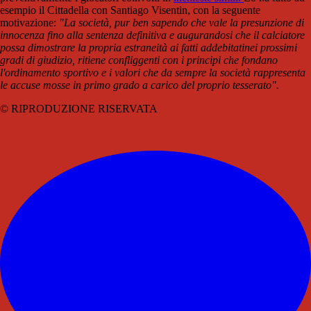
esempio il Cittadella con Santiago Visentin, con la seguente
motivazione:
"La società, pur ben sapendo che vale la presunzione di
innocenza fino alla sentenza definitiva e augurandosi che il calciatore
possa dimostrare la propria estraneità ai fatti addebitatinei prossimi
gradi di giudizio, ritiene confliggenti con i principi che fondano
l'ordinamento sportivo e i valori che da sempre la società rappresenta
le accuse mosse in primo grado a carico del proprio tesserato".
© RIPRODUZIONE RISERVATA