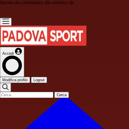
Questo sito contribuisce alla audience de
Accedi
Modifica profilo
Logout
Cerca