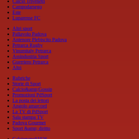
Calcio Triveneto
Campodarsego
Este
Luparense FC
Altri sport
Pallavolo Padova
Antenore Plebiscito Padova
Petrarca Rugby
Vinumitaly Petrarca
Assindustria Sport
Guerriero Petrarca
Altri
Rubriche
Storie di Sport
Calcio&amp;Gossip
Promozioni PdSport
La posta dei lettori
Angolo amarcord
La TV di PdSport
Sala stampa TV
Padova Gourmet
Sport &amp; diritto
Calcionapoli1926