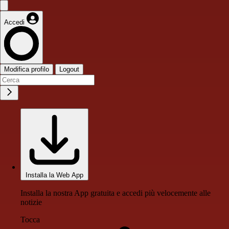
Accedi
Modifica profilo
Logout
Installa la Web App
Installa la nostra App gratuita e accedi più velocemente alle
notizie
Tocca