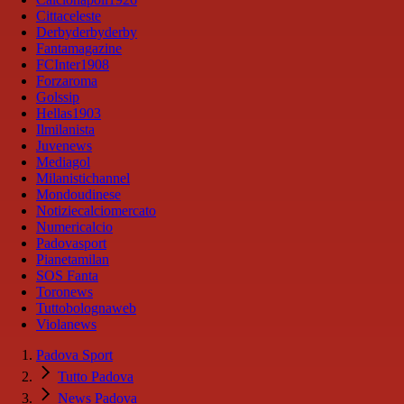
Cittaceleste
Derbyderbyderby
Fantamagazine
FCInter1908
Forzaroma
Golssip
Hellas1903
Ilmilanista
Juvenews
Mediagol
Milanistichannel
Mondoudinese
Notiziecalciomercato
Numericalcio
Padovasport
Pianetamilan
SOS Fanta
Toronews
Tuttobolognaweb
Violanews
Padova Sport
Tutto Padova
News Padova