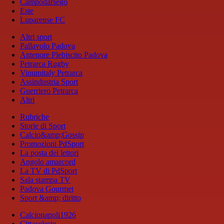
Campodarsego
Este
Luparense FC
Altri sport
Pallavolo Padova
Antenore Plebiscito Padova
Petrarca Rugby
Vinumitaly Petrarca
Assindustria Sport
Guerriero Petrarca
Altri
Rubriche
Storie di Sport
Calcio&amp;Gossip
Promozioni PdSport
La posta dei lettori
Angolo amarcord
La TV di PdSport
Sala stampa TV
Padova Gourmet
Sport &amp; diritto
Calcionapoli1926
Cittaceleste