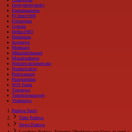
Derbyderbyderby
Fantamagazine
FCInter1908
Forzaroma
Golssip
Hellas1903
Ilmilanista
Juvenews
Mediagol
Milanistichannel
Mondoudinese
Notiziecalciomercato
Numericalcio
Padovasport
Pianetamilan
SOS Fanta
Toronews
Tuttobolognaweb
Violanews
Padova Sport
Tutto Padova
News Padova
Lucchese-Padova, Torrente: "Problema per Varas, lo terrò a