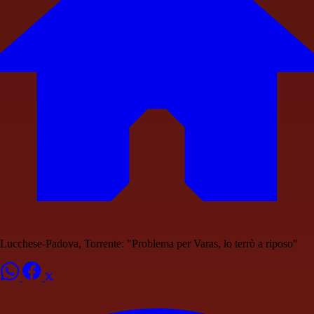
Lucchese-Padova, Torrente: "Problema per Varas, lo terrò a riposo"