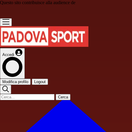
Questo sito contribuisce alla audience de
Accedi
Modifica profilo
Logout
Cerca