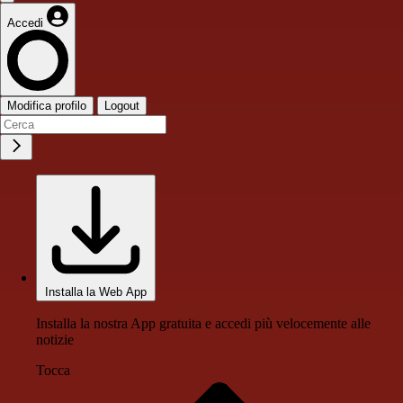
Accedi
Modifica profilo
Logout
Installa la Web App
Installa la nostra App gratuita e accedi più velocemente alle
notizie
Tocca