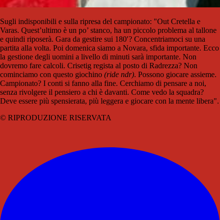
Sugli indisponibili e sulla ripresa del campionato: "Out Cretella e
Varas. Quest’ultimo è un po’ stanco, ha un piccolo problema al tallone
e quindi riposerà. Gara da gestire sui 180′? Concentriamoci su una
partita alla volta. Poi domenica siamo a Novara, sfida importante. Ecco
la gestione degli uomini a livello di minuti sarà importante. Non
dovremo fare calcoli. Crisetig regista al posto di Radrezza? Non
cominciamo con questo giochino
(ride ndr)
. Possono giocare assieme.
Campionato? I conti si fanno alla fine. Cerchiamo di pensare a noi,
senza rivolgere il pensiero a chi è davanti. Come vedo la squadra?
Deve essere più spensierata, più leggera e giocare con la mente libera".
© RIPRODUZIONE RISERVATA