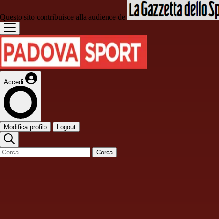
Questo sito contribuisce alla audience de
Accedi
Modifica profilo
Logout
Cerca