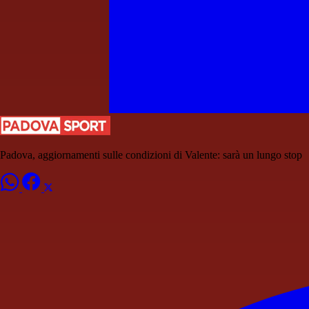
Padova, aggiornamenti sulle condizioni di Valente: sarà un lungo stop