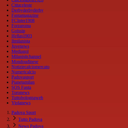
Cittaceleste
Derbyderbyderby
Fantamagazine
FCInter1908
Forzaroma
Golssip
Hellas1903
Ilmilanista
Juvenews
Mediagol
Milanistichannel
Mondoudinese
Notiziecalciomercato
Numericalcio
Padovasport
Pianetamilan
SOS Fanta
Toronews
Tuttobolognaweb
Violanews
Padova Sport
Tutto Padova
News Padova