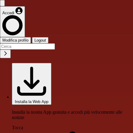
Accedi
Modifica profilo
Logout
Installa la Web App
Installa la nostra App gratuita e accedi più velocemente alle
notizie
Tocca