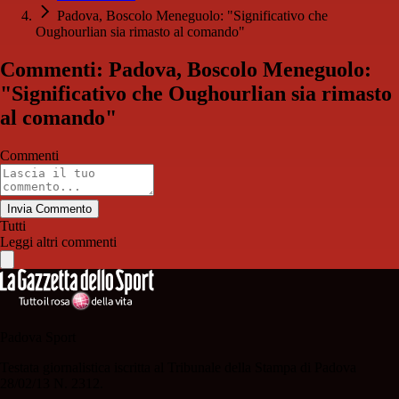
Padova, Boscolo Meneguolo: "Significativo che
Oughourlian sia rimasto al comando"
Commenti: Padova, Boscolo Meneguolo:
"Significativo che Oughourlian sia rimasto
al comando"
Commenti
Invia Commento
Tutti
Leggi altri commenti
Padova Sport
Testata giornalistica iscritta al Tribunale della Stampa di Padova
28/02/13 N. 2312.