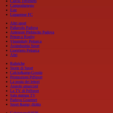
Calcio Triveneto
Campodarsego
Este
Luparense FC
Altri sport
Pallavolo Padova
Antenore Plebiscito Padova
Petrarca Rugby
Vinumitaly Petrarca
Assindustria Sport
Guerriero Petrarca
Altri
Rubriche
Storie di Sport
Calcio&amp;Gossip
Promozioni PdSport
La posta dei lettori
Angolo amarcord
La TV di PdSport
Sala stampa TV
Padova Gourmet
Sport &amp; diritto
Calcionapoli1926