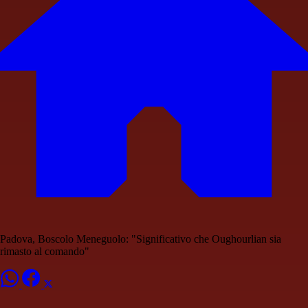
Padova, Boscolo Meneguolo: "Significativo che Oughourlian sia
rimasto al comando"