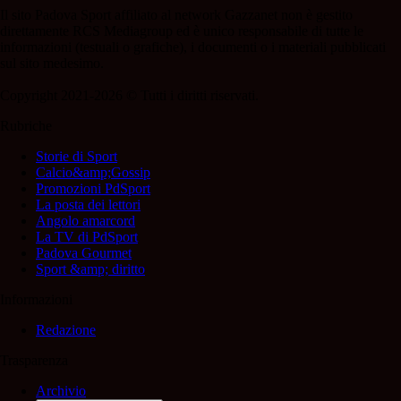
Il sito Padova Sport affiliato al network Gazzanet non è gestito
direttamente RCS Mediagroup ed è unico responsabile di tutte le
informazioni (testuali o grafiche), i documenti o i materiali pubblicati
sul sito medesimo.
Copyright 2021-2026 © Tutti i diritti riservati.
Rubriche
Storie di Sport
Calcio&amp;Gossip
Promozioni PdSport
La posta dei lettori
Angolo amarcord
La TV di PdSport
Padova Gourmet
Sport &amp; diritto
Informazioni
Redazione
Trasparenza
Archivio