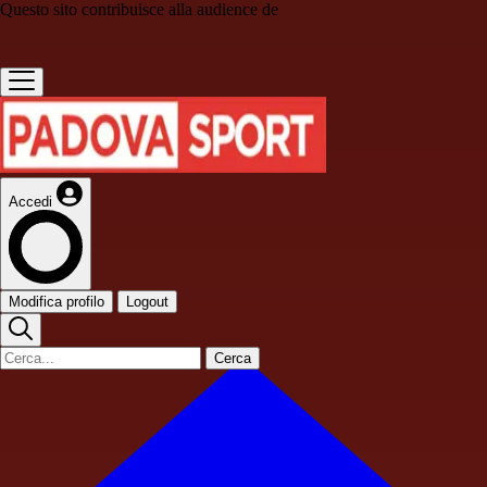
Questo sito contribuisce alla audience de
Accedi
Modifica profilo
Logout
Cerca