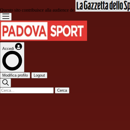
Questo sito contribuisce alla audience de
Accedi
Modifica profilo
Logout
Cerca