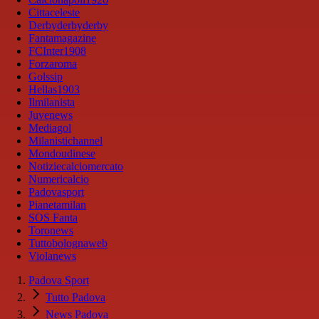
Cittaceleste
Derbyderbyderby
Fantamagazine
FCInter1908
Forzaroma
Golssip
Hellas1903
Ilmilanista
Juvenews
Mediagol
Milanistichannel
Mondoudinese
Notiziecalciomercato
Numericalcio
Padovasport
Pianetamilan
SOS Fanta
Toronews
Tuttobolognaweb
Violanews
Padova Sport
Tutto Padova
News Padova