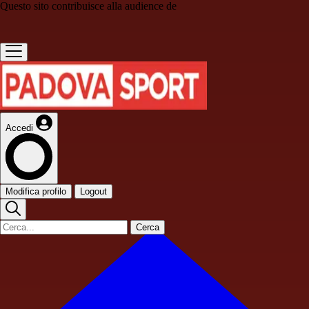
Questo sito contribuisce alla audience de
Accedi
Modifica profilo
Logout
Cerca