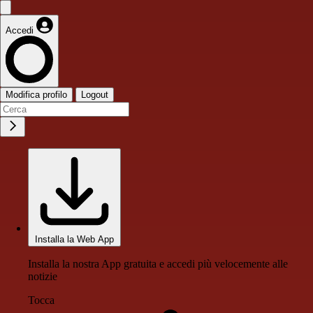
Accedi
Modifica profilo
Logout
Installa la Web App
Installa la nostra App gratuita e accedi più velocemente alle
notizie
Tocca