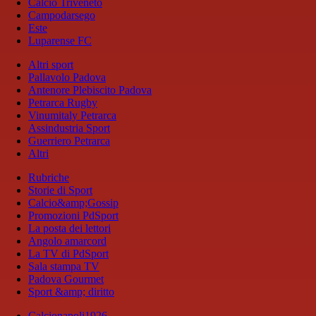
Calcio Triveneto
Campodarsego
Este
Luparense FC
Altri sport
Pallavolo Padova
Antenore Plebiscito Padova
Petrarca Rugby
Vinumitaly Petrarca
Assindustria Sport
Guerriero Petrarca
Altri
Rubriche
Storie di Sport
Calcio&amp;Gossip
Promozioni PdSport
La posta dei lettori
Angolo amarcord
La TV di PdSport
Sala stampa TV
Padova Gourmet
Sport &amp; diritto
Calcionapoli1926