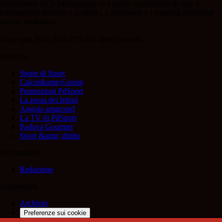
direttamente RCS Mediagroup ed è unico responsabile di tutte le
informazioni (testuali o grafiche), i documenti o i materiali pubblicati
sul sito medesimo.
Copyright 2021-2026 © Tutti i diritti riservati.
Rubriche
Storie di Sport
Calcio&amp;Gossip
Promozioni PdSport
La posta dei lettori
Angolo amarcord
La TV di PdSport
Padova Gourmet
Sport &amp; diritto
Informazioni
Redazione
Trasparenza
Archivio
Preferenze sui cookie