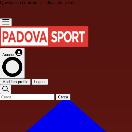
Questo sito contribuisce alla audience de
Accedi
Modifica profilo
Logout
Cerca