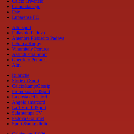
Calcio Triveneto
Campodarsego
Este
Luparense FC
Altri sport
Pallavolo Padova
Antenore Plebiscito Padova
Petrarca Rugby
Vinumitaly Petrarca
Assindustria Sport
Guerriero Petrarca
Altri
Rubriche
Storie di Sport
Calcio&amp;Gossip
Promozioni PdSport
La posta dei lettori
Angolo amarcord
La TV di PdSport
Sala stampa TV
Padova Gourmet
Sport &amp; diritto
Calcionapoli1926