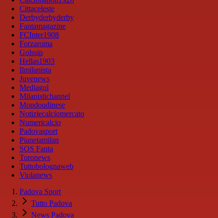
Cittaceleste
Derbyderbyderby
Fantamagazine
FCInter1908
Forzaroma
Golssip
Hellas1903
Ilmilanista
Juvenews
Mediagol
Milanistichannel
Mondoudinese
Notiziecalciomercato
Numericalcio
Padovasport
Pianetamilan
SOS Fanta
Toronews
Tuttobolognaweb
Violanews
Padova Sport
Tutto Padova
News Padova