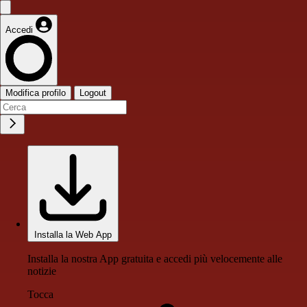
Accedi
Modifica profilo
Logout
Installa la Web App
Installa la nostra App gratuita e accedi più velocemente alle
notizie
Tocca