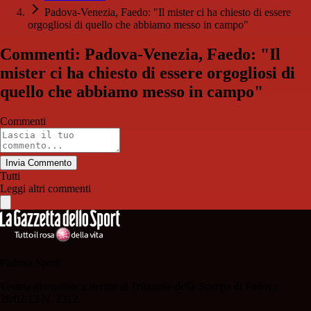
Padova-Venezia, Faedo: "Il mister ci ha chiesto di essere
orgogliosi di quello che abbiamo messo in campo"
Commenti: Padova-Venezia, Faedo: "Il
mister ci ha chiesto di essere orgogliosi di
quello che abbiamo messo in campo"
Commenti
Invia Commento
Tutti
Leggi altri commenti
Padova Sport
Testata giornalistica iscritta al Tribunale della Stampa di Padova
28/02/13 N. 2312.