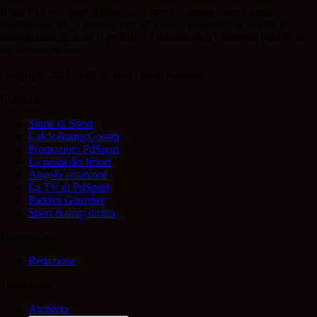
Il sito Padova Sport affiliato al network Gazzanet non è gestito
direttamente RCS Mediagroup ed è unico responsabile di tutte le
informazioni (testuali o grafiche), i documenti o i materiali pubblicati
sul sito medesimo.
Copyright 2021-2026 © Tutti i diritti riservati.
Rubriche
Storie di Sport
Calcio&amp;Gossip
Promozioni PdSport
La posta dei lettori
Angolo amarcord
La TV di PdSport
Padova Gourmet
Sport &amp; diritto
Informazioni
Redazione
Trasparenza
Archivio