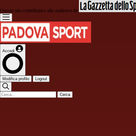
Questo sito contribuisce alla audience de
Accedi
Modifica profilo
Logout
Cerca