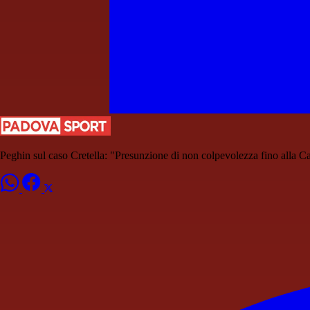
Peghin sul caso Cretella: "Presunzione di non colpevolezza fino alla C