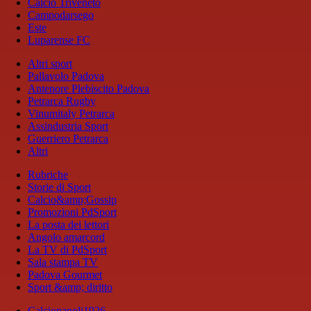
Calcio Triveneto
Campodarsego
Este
Luparense FC
Altri sport
Pallavolo Padova
Antenore Plebiscito Padova
Petrarca Rugby
Vinumitaly Petrarca
Assindustria Sport
Guerriero Petrarca
Altri
Rubriche
Storie di Sport
Calcio&amp;Gossip
Promozioni PdSport
La posta dei lettori
Angolo amarcord
La TV di PdSport
Sala stampa TV
Padova Gourmet
Sport &amp; diritto
Calcionapoli1926