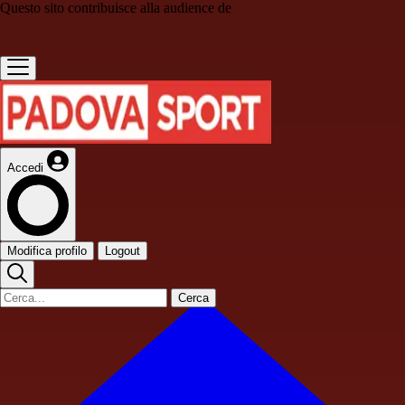
Questo sito contribuisce alla audience de
Accedi
Modifica profilo
Logout
Cerca