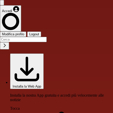
Accedi
Modifica profilo
Logout
Installa la Web App
Installa la nostra App gratuita e accedi più velocemente alle
notizie
Tocca