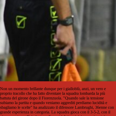
Non un momento brillante dunque per i gialloblù, anzi, un vero e
proprio tracollo che ha fatto diventare la squadra lombarda la più
battuta del girone dopo il Fiorenzuola. "Quando sale la tensione
subiamo la partita e quando veniamo aggrediti perdiamo lucidità e
sbagliamo le scelte" ha analizzato il difensore Lambrughi, 36enne con
grande esperienza in categoria. La squadra gioca con il 3-5-2, con il