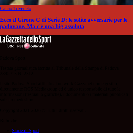
Calcio Triveneto
Ecco il Girone C di Serie D: le solite avversarie per le
padovane. Ma c'è una big assoluta
Padova Sport
Testata giornalistica iscritta al Tribunale della Stampa di Padova
28/02/13 N. 2312.
Il sito Padova Sport affiliato al network Gazzanet non è gestito
direttamente RCS Mediagroup ed è unico responsabile di tutte le
informazioni (testuali o grafiche), i documenti o i materiali pubblicati
sul sito medesimo.
Copyright 2021-2026 © Tutti i diritti riservati.
Rubriche
Storie di Sport