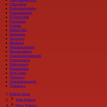
Cittaceleste
Derbyderbyderby
Fantamagazine
FCInter1908
Forzaroma
Golssip
Hellas1903
Ilmilanista
Juvenews
Mediagol
Milanistichannel
Mondoudinese
Notiziecalciomercato
Numericalcio
Padovasport
Pianetamilan
SOS Fanta
Toronews
Tuttobolognaweb
Violanews
Padova Sport
Tutto Padova
News Padova