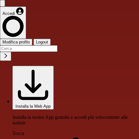
Accedi
Modifica profilo
Logout
Installa la Web App
Installa la nostra App gratuita e accedi più velocemente alle
notizie
Tocca