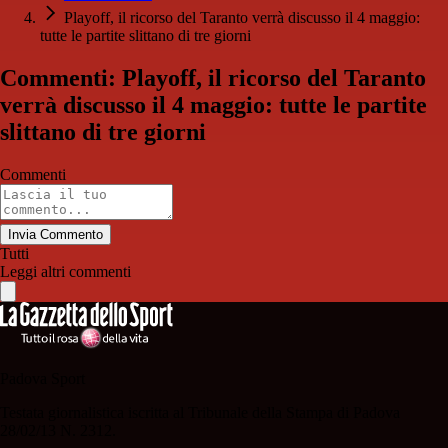
Playoff, il ricorso del Taranto verrà discusso il 4 maggio:
tutte le partite slittano di tre giorni
Commenti: Playoff, il ricorso del Taranto
verrà discusso il 4 maggio: tutte le partite
slittano di tre giorni
Commenti
Invia Commento
Tutti
Leggi altri commenti
Padova Sport
Testata giornalistica iscritta al Tribunale della Stampa di Padova
28/02/13 N. 2312.