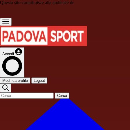
Questo sito contribuisce alla audience de
Accedi
Modifica profilo
Logout
Cerca