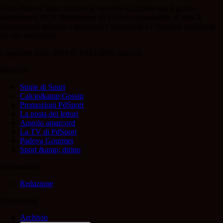
Il sito Padova Sport affiliato al network Gazzanet non è gestito
direttamente RCS Mediagroup ed è unico responsabile di tutte le
informazioni (testuali o grafiche), i documenti o i materiali pubblicati
sul sito medesimo.
Copyright 2021-2026 © Tutti i diritti riservati.
Rubriche
Storie di Sport
Calcio&amp;Gossip
Promozioni PdSport
La posta dei lettori
Angolo amarcord
La TV di PdSport
Padova Gourmet
Sport &amp; diritto
Informazioni
Redazione
Trasparenza
Archivio