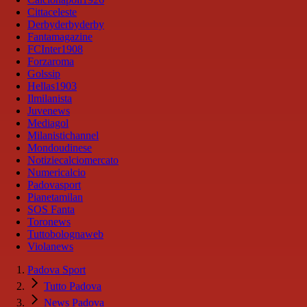
Cittaceleste
Derbyderbyderby
Fantamagazine
FCInter1908
Forzaroma
Golssip
Hellas1903
Ilmilanista
Juvenews
Mediagol
Milanistichannel
Mondoudinese
Notiziecalciomercato
Numericalcio
Padovasport
Pianetamilan
SOS Fanta
Toronews
Tuttobolognaweb
Violanews
Padova Sport
Tutto Padova
News Padova