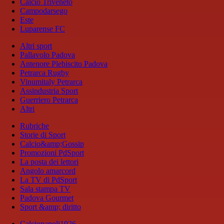
Calcio Triveneto
Campodarsego
Este
Luparense FC
Altri sport
Pallavolo Padova
Antenore Plebiscito Padova
Petrarca Rugby
Vinumitaly Petrarca
Assindustria Sport
Guerriero Petrarca
Altri
Rubriche
Storie di Sport
Calcio&amp;Gossip
Promozioni PdSport
La posta dei lettori
Angolo amarcord
La TV di PdSport
Sala stampa TV
Padova Gourmet
Sport &amp; diritto
Calcionapoli1926