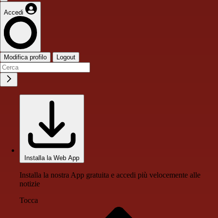
Accedi
Modifica profilo
Logout
Installa la Web App
Installa la nostra App gratuita e accedi più velocemente alle
notizie
Tocca