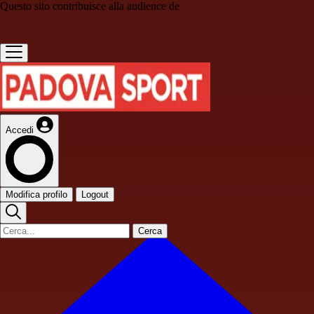
Questo sito contribuisce alla audience de
Accedi
Modifica profilo
Logout
Cerca