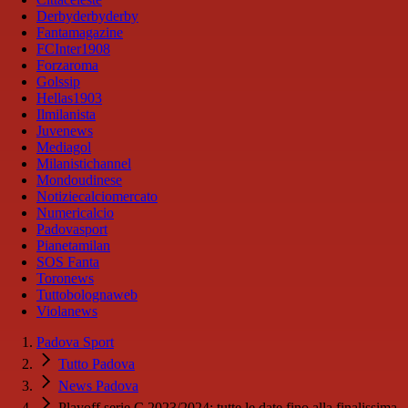
Derbyderbyderby
Fantamagazine
FCInter1908
Forzaroma
Golssip
Hellas1903
Ilmilanista
Juvenews
Mediagol
Milanistichannel
Mondoudinese
Notiziecalciomercato
Numericalcio
Padovasport
Pianetamilan
SOS Fanta
Toronews
Tuttobolognaweb
Violanews
Padova Sport
Tutto Padova
News Padova
Playoff serie C 2023/2024: tutte le date fino alla finalissima