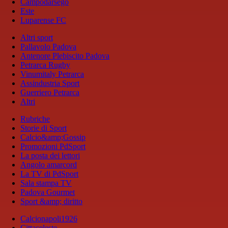
Campodarsego
Este
Luparense FC
Altri sport
Pallavolo Padova
Antenore Plebiscito Padova
Petrarca Rugby
Vinumitaly Petrarca
Assindustria Sport
Guerriero Petrarca
Altri
Rubriche
Storie di Sport
Calcio&amp;Gossip
Promozioni PdSport
La posta dei lettori
Angolo amarcord
La TV di PdSport
Sala stampa TV
Padova Gourmet
Sport &amp; diritto
Calcionapoli1926
Cittaceleste