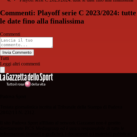
Commenti: Playoff serie C 2023/2024: tutte
le date fino alla finalissima
Commenti
Invia Commento
Tutti
Leggi altri commenti
Padova Sport
Testata giornalistica iscritta al Tribunale della Stampa di Padova
28/02/13 N. 2312.
Il sito Padova Sport affiliato al network Gazzanet non è gestito
direttamente RCS Mediagroup ed è unico responsabile di tutte le
informazioni (testuali o grafiche), i documenti o i materiali pubblicati