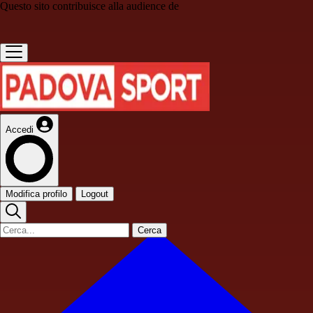
Questo sito contribuisce alla audience de
Accedi
Modifica profilo
Logout
Cerca