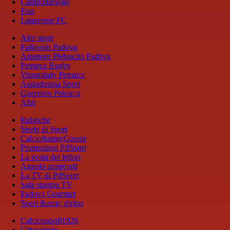
Campodarsego
Este
Luparense FC
Altri sport
Pallavolo Padova
Antenore Plebiscito Padova
Petrarca Rugby
Vinumitaly Petrarca
Assindustria Sport
Guerriero Petrarca
Altri
Rubriche
Storie di Sport
Calcio&amp;Gossip
Promozioni PdSport
La posta dei lettori
Angolo amarcord
La TV di PdSport
Sala stampa TV
Padova Gourmet
Sport &amp; diritto
Calcionapoli1926
Cittaceleste