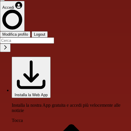
Accedi
Modifica profilo
Logout
Installa la Web App
Installa la nostra App gratuita e accedi più velocemente alle
notizie
Tocca