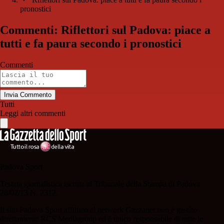
pronostici
Commenti: Riflettori sul Padova: piace a
tutti e fa paura secondo i pronostici
Commenti
Invia Commento
Tutti
Leggi altri commenti
Padova Sport
Testata giornalistica iscritta al Tribunale della Stampa di Padova
28/02/13 N. 2312.
Il sito Padova Sport affiliato al network Gazzanet non è gestito
direttamente RCS Mediagroup ed è unico responsabile di tutte le