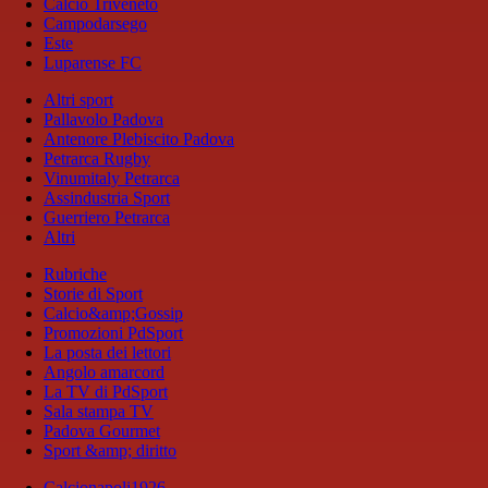
Calcio Triveneto
Campodarsego
Este
Luparense FC
Altri sport
Pallavolo Padova
Antenore Plebiscito Padova
Petrarca Rugby
Vinumitaly Petrarca
Assindustria Sport
Guerriero Petrarca
Altri
Rubriche
Storie di Sport
Calcio&amp;Gossip
Promozioni PdSport
La posta dei lettori
Angolo amarcord
La TV di PdSport
Sala stampa TV
Padova Gourmet
Sport &amp; diritto
Calcionapoli1926