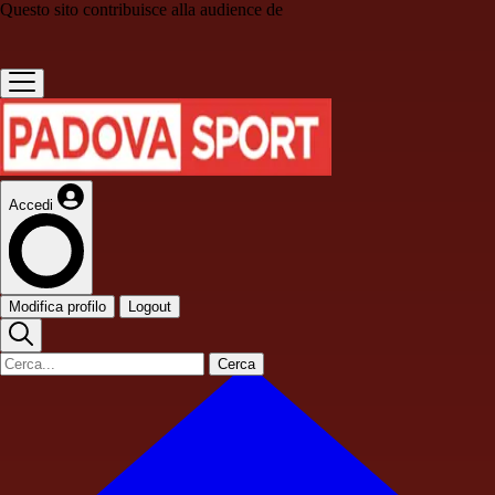
Questo sito contribuisce alla audience de
Accedi
Modifica profilo
Logout
Cerca