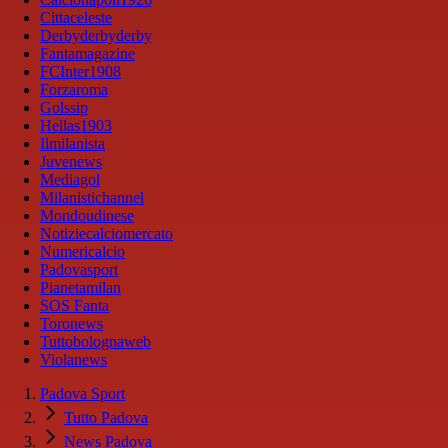
Cittaceleste
Derbyderbyderby
Fantamagazine
FCInter1908
Forzaroma
Golssip
Hellas1903
Ilmilanista
Juvenews
Mediagol
Milanistichannel
Mondoudinese
Notiziecalciomercato
Numericalcio
Padovasport
Pianetamilan
SOS Fanta
Toronews
Tuttobolognaweb
Violanews
Padova Sport
Tutto Padova
News Padova