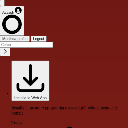
Accedi
Modifica profilo
Logout
Installa la Web App
Installa la nostra App gratuita e accedi più velocemente alle
notizie
Tocca