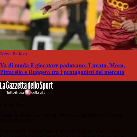
News Padova
Va di moda il giocatore padovano: Lovato, Moro,
Pittarello e Ruggero tra i protagonisti del mercato
Padova Sport
Testata giornalistica iscritta al Tribunale della Stampa di Padova
28/02/13 N. 2312.
Il sito Padova Sport affiliato al network Gazzanet non è gestito
direttamente RCS Mediagroup ed è unico responsabile di tutte le