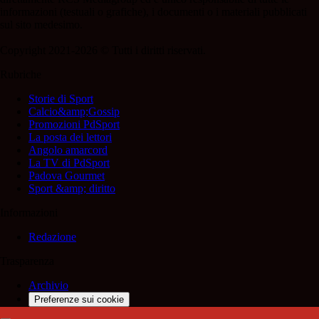
informazioni (testuali o grafiche), i documenti o i materiali pubblicati
sul sito medesimo.
Copyright 2021-2026 © Tutti i diritti riservati.
Rubriche
Storie di Sport
Calcio&amp;Gossip
Promozioni PdSport
La posta dei lettori
Angolo amarcord
La TV di PdSport
Padova Gourmet
Sport &amp; diritto
Informazioni
Redazione
Trasparenza
Archivio
Preferenze sui cookie