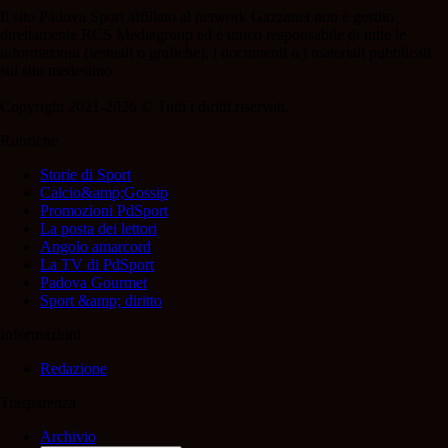
Il sito Padova Sport affiliato al network Gazzanet non è gestito
direttamente RCS Mediagroup ed è unico responsabile di tutte le
informazioni (testuali o grafiche), i documenti o i materiali pubblicati
sul sito medesimo.
Copyright 2021-2026 © Tutti i diritti riservati.
Rubriche
Storie di Sport
Calcio&amp;Gossip
Promozioni PdSport
La posta dei lettori
Angolo amarcord
La TV di PdSport
Padova Gourmet
Sport &amp; diritto
Informazioni
Redazione
Trasparenza
Archivio