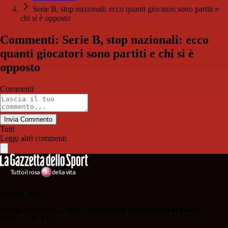
Serie B, stop nazionali: ecco quanti giocatori sono partiti e
chi si è opposto
Commenti: Serie B, stop nazionali: ecco
quanti giocatori sono partiti e chi si è
opposto
Commenti
Invia Commento
Tutti
Leggi altri commenti
Padova Sport
Testata giornalistica iscritta al Tribunale della Stampa di Padova
28/02/13 N. 2312.