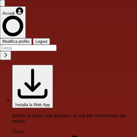
Accedi
Modifica profilo
Logout
Installa la Web App
Installa la nostra App gratuita e accedi più velocemente alle
notizie
Tocca