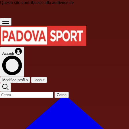
Questo sito contribuisce alla audience de
Accedi
Modifica profilo
Logout
Cerca