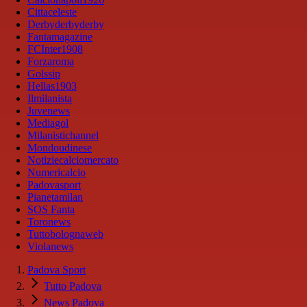
Cittaceleste
Derbyderbyderby
Fantamagazine
FCInter1908
Forzaroma
Golssip
Hellas1903
Ilmilanista
Juvenews
Mediagol
Milanistichannel
Mondoudinese
Notiziecalciomercato
Numericalcio
Padovasport
Pianetamilan
SOS Fanta
Toronews
Tuttobolognaweb
Violanews
Padova Sport
Tutto Padova
News Padova