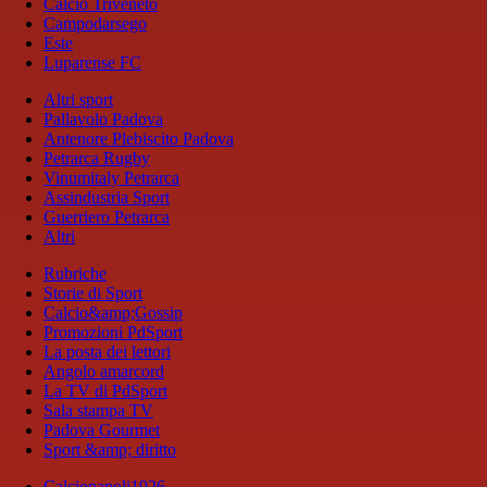
Calcio Triveneto
Campodarsego
Este
Luparense FC
Altri sport
Pallavolo Padova
Antenore Plebiscito Padova
Petrarca Rugby
Vinumitaly Petrarca
Assindustria Sport
Guerriero Petrarca
Altri
Rubriche
Storie di Sport
Calcio&amp;Gossip
Promozioni PdSport
La posta dei lettori
Angolo amarcord
La TV di PdSport
Sala stampa TV
Padova Gourmet
Sport &amp; diritto
Calcionapoli1926