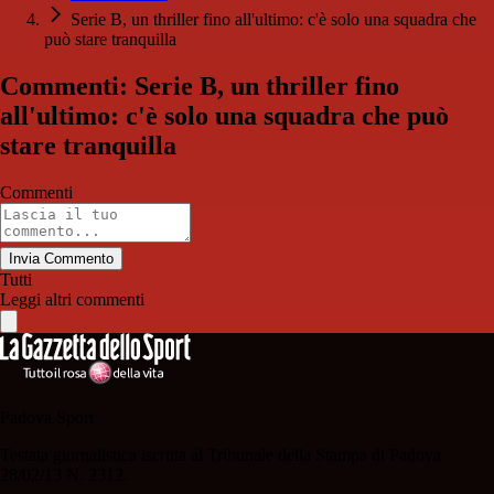
Serie B, un thriller fino all'ultimo: c'è solo una squadra che
può stare tranquilla
Commenti: Serie B, un thriller fino
all'ultimo: c'è solo una squadra che può
stare tranquilla
Commenti
Invia Commento
Tutti
Leggi altri commenti
Padova Sport
Testata giornalistica iscritta al Tribunale della Stampa di Padova
28/02/13 N. 2312.