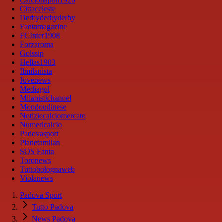
Cittaceleste
Derbyderbyderby
Fantamagazine
FCInter1908
Forzaroma
Golssip
Hellas1903
Ilmilanista
Juvenews
Mediagol
Milanistichannel
Mondoudinese
Notiziecalciomercato
Numericalcio
Padovasport
Pianetamilan
SOS Fanta
Toronews
Tuttobolognaweb
Violanews
Padova Sport
Tutto Padova
News Padova