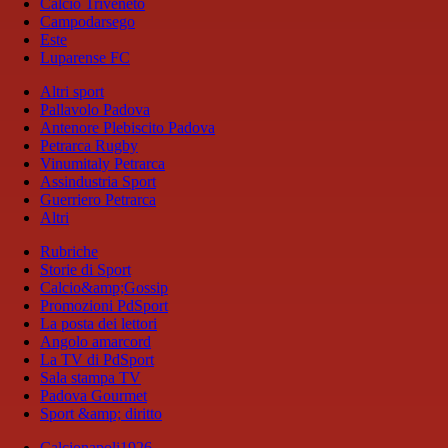
Calcio Triveneto
Campodarsego
Este
Luparense FC
Altri sport
Pallavolo Padova
Antenore Plebiscito Padova
Petrarca Rugby
Vinumitaly Petrarca
Assindustria Sport
Guerriero Petrarca
Altri
Rubriche
Storie di Sport
Calcio&amp;Gossip
Promozioni PdSport
La posta dei lettori
Angolo amarcord
La TV di PdSport
Sala stampa TV
Padova Gourmet
Sport &amp; diritto
Calcionapoli1926