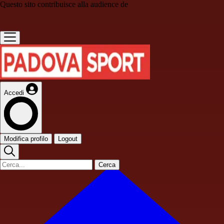
Questo sito contribuisce alla audience de
Accedi
Modifica profilo
Logout
Cerca