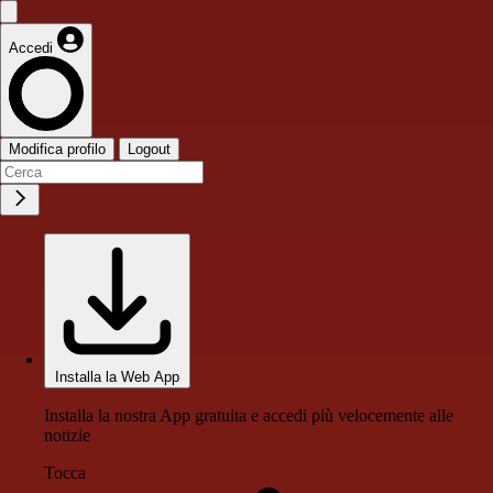
Accedi
Modifica profilo
Logout
Installa la Web App
Installa la nostra App gratuita e accedi più velocemente alle
notizie
Tocca