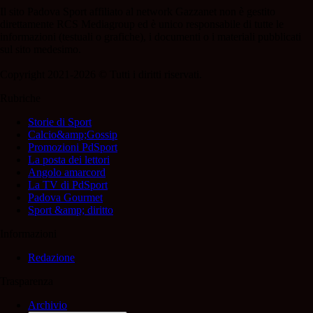
Il sito Padova Sport affiliato al network Gazzanet non è gestito
direttamente RCS Mediagroup ed è unico responsabile di tutte le
informazioni (testuali o grafiche), i documenti o i materiali pubblicati
sul sito medesimo.
Copyright 2021-2026 © Tutti i diritti riservati.
Rubriche
Storie di Sport
Calcio&amp;Gossip
Promozioni PdSport
La posta dei lettori
Angolo amarcord
La TV di PdSport
Padova Gourmet
Sport &amp; diritto
Informazioni
Redazione
Trasparenza
Archivio