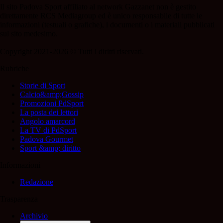
Il sito Padova Sport affiliato al network Gazzanet non è gestito
direttamente RCS Mediagroup ed è unico responsabile di tutte le
informazioni (testuali o grafiche), i documenti o i materiali pubblicati
sul sito medesimo.
Copyright 2021-2026 © Tutti i diritti riservati.
Rubriche
Storie di Sport
Calcio&amp;Gossip
Promozioni PdSport
La posta dei lettori
Angolo amarcord
La TV di PdSport
Padova Gourmet
Sport &amp; diritto
Informazioni
Redazione
Trasparenza
Archivio