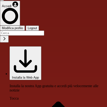
Accedi
Modifica profilo
Logout
Installa la Web App
Installa la nostra App gratuita e accedi più velocemente alle
notizie
Tocca