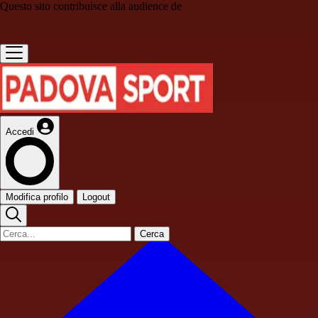
Questo sito contribuisce alla audience de
Accedi
Modifica profilo
Logout
Cerca