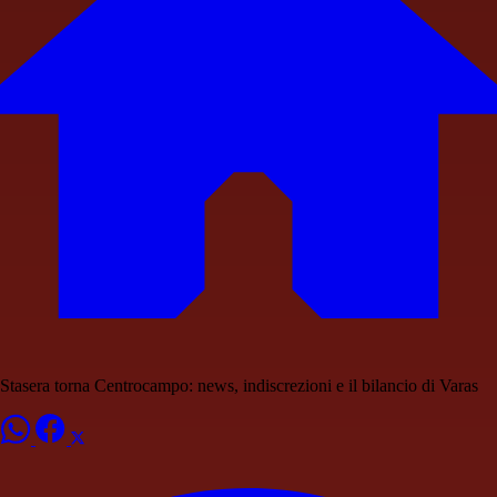
Stasera torna Centrocampo: news, indiscrezioni e il bilancio di Varas