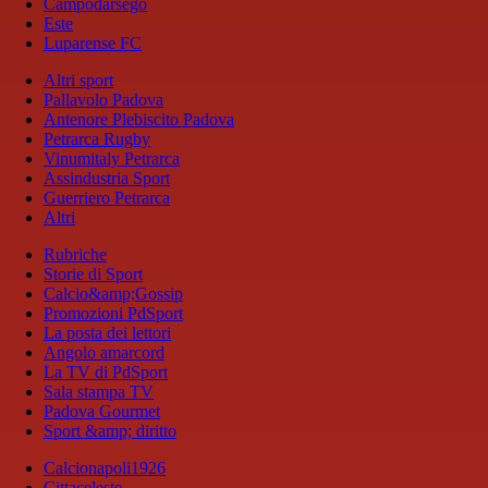
Campodarsego
Este
Luparense FC
Altri sport
Pallavolo Padova
Antenore Plebiscito Padova
Petrarca Rugby
Vinumitaly Petrarca
Assindustria Sport
Guerriero Petrarca
Altri
Rubriche
Storie di Sport
Calcio&amp;Gossip
Promozioni PdSport
La posta dei lettori
Angolo amarcord
La TV di PdSport
Sala stampa TV
Padova Gourmet
Sport &amp; diritto
Calcionapoli1926
Cittaceleste