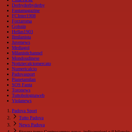
Derbyderbyderby
Fantamagazine
FCInter1908
Forzaroma
Golssip
Hellas1903
Ilmilanista
Juvenews
Mediagol
Milanistichannel
Mondoudinese
Notiziecalciomercato
Numericalcio
Padovasport
Pianetamilan
SOS Fanta
Toronews
Tuttobolognaweb
Violanews
Padova Sport
Tutto Padova
News Padova
Stasera torna Centrocampo: news, indiscrezioni e il bilancio