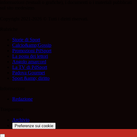
informazioni (testuali o grafiche), i documenti o i materiali pubblicati
sul sito medesimo.
Copyright 2021-2026 © Tutti i diritti riservati.
Rubriche
Storie di Sport
Calcio&amp;Gossip
Promozioni PdSport
La posta dei lettori
Angolo amarcord
La TV di PdSport
Padova Gourmet
Sport &amp; diritto
Informazioni
Redazione
Trasparenza
Archivio
Preferenze sui cookie