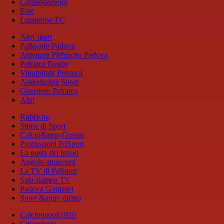
Campodarsego
Este
Luparense FC
Altri sport
Pallavolo Padova
Antenore Plebiscito Padova
Petrarca Rugby
Vinumitaly Petrarca
Assindustria Sport
Guerriero Petrarca
Altri
Rubriche
Storie di Sport
Calcio&amp;Gossip
Promozioni PdSport
La posta dei lettori
Angolo amarcord
La TV di PdSport
Sala stampa TV
Padova Gourmet
Sport &amp; diritto
Calcionapoli1926
Cittaceleste