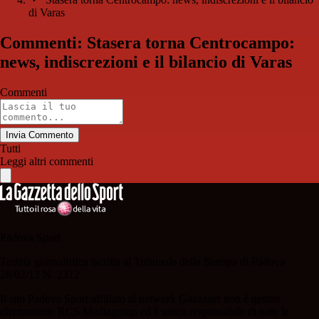
di Varas
Commenti: Stasera torna Centrocampo:
news, indiscrezioni e il bilancio di Varas
Commenti
Invia Commento
Tutti
Leggi altri commenti
Padova Sport
Testata giornalistica iscritta al Tribunale della Stampa di Padova
28/02/13 N. 2312.
Il sito Padova Sport affiliato al network Gazzanet non è gestito
direttamente RCS Mediagroup ed è unico responsabile di tutte le