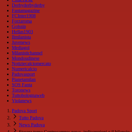
Derbyderbyderby
Fantamagazine
FCInter1908
Forzaroma
Golssip
Hellas1903
Ilmilanista
Juvenews
Mediagol
Milanistichannel
Mondoudinese
Notiziecalciomercato
Numericalcio
Padovasport
Pianetamilan
SOS Fanta
Toronews
Tuttobolognaweb
Violanews
Padova Sport
Tutto Padova
News Padova
Stasera torna Centrocampo: news, indiscrezioni e il bilancio