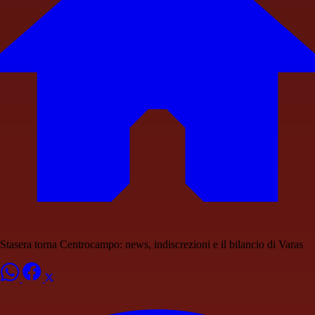
Stasera torna Centrocampo: news, indiscrezioni e il bilancio di Varas