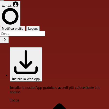
Accedi
Modifica profilo
Logout
Installa la Web App
Installa la nostra App gratuita e accedi più velocemente alle
notizie
Tocca