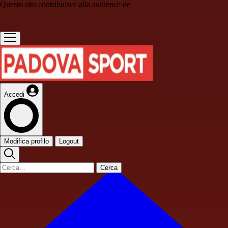
Questo sito contribuisce alla audience de
Accedi
Modifica profilo
Logout
Cerca