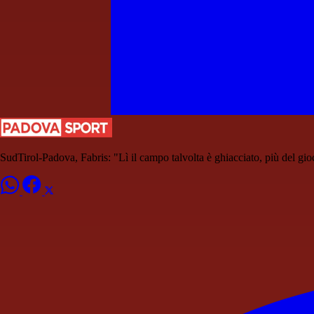
SudTirol-Padova, Fabris: "Lì il campo talvolta è ghiacciato, più del gio