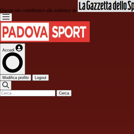
Questo sito contribuisce alla audience de
Accedi
Modifica profilo
Logout
Cerca