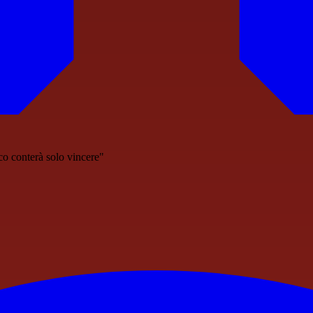
co conterà solo vincere"