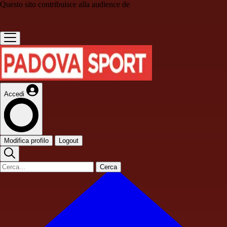
Questo sito contribuisce alla audience de
Accedi
Modifica profilo
Logout
Cerca