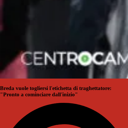
Breda vuole togliersi l'etichetta di traghettatore:
"Pronto a cominciare dall'inizio"