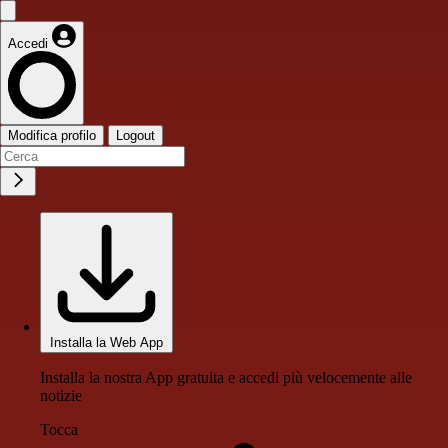
Accedi
Modifica profilo
Logout
Installa la Web App
Installa la nostra App gratuita e accedi più velocemente alle
notizie
Tocca