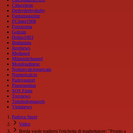
Cittaceleste
Derbyderbyderby
Fantamagazine
FCInter1908
Forzaroma
Golssip
Hellas1903
Ilmilanista
Juvenews
Mediagol
Milanistichannel
Mondoudinese
Notiziecalciomercato
Numericalcio
Padovasport
Pianetamilan
SOS Fanta
Toronews
Tuttobolognaweb
Violanews
Padova Sport
Video
Breda vuole togliersi l'etichetta di traghettatore: "Pronto a