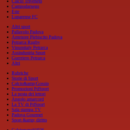
Calcio Triveneto
Campodarsego
Este
Luparense FC
Altri sport
Pallavolo Padova
Antenore Plebiscito Padova
Petrarca Rugby
Vinumitaly Petrarca
Assindustria Sport
Guerriero Petrarca
Altri
Rubriche
Storie di Sport
Calcio&amp;Gossip
Promozioni PdSport
La posta dei lettori
Angolo amarcord
La TV di PdSport
Sala stampa TV
Padova Gourmet
Sport &amp; diritto
Calcionapoli1926