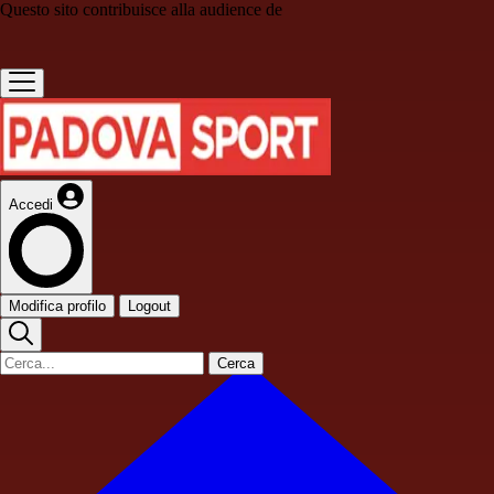
Questo sito contribuisce alla audience de
Accedi
Modifica profilo
Logout
Cerca