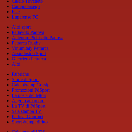
Calcio Triveneto
Campodarsego
Este
Luparense FC
Altri sport
Pallavolo Padova
Antenore Plebiscito Padova
Petrarca Rugby
Vinumitaly Petrarca
Assindustria Sport
Guerriero Petrarca
Altri
Rubriche
Storie di Sport
Calcio&amp;Gossip
Promozioni PdSport
La posta dei lettori
Angolo amarcord
La TV di PdSport
Sala stampa TV
Padova Gourmet
Sport &amp; diritto
Calcionapoli1926