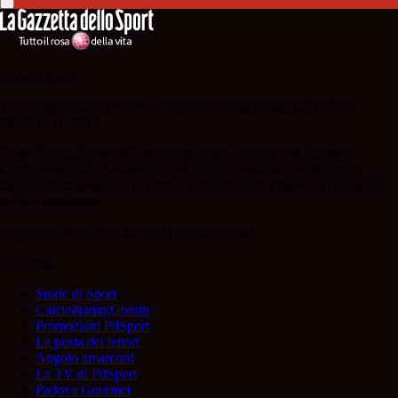
Padova Sport
Testata giornalistica iscritta al Tribunale della Stampa di Padova
28/02/13 N. 2312.
Il sito Padova Sport affiliato al network Gazzanet non è gestito
direttamente RCS Mediagroup ed è unico responsabile di tutte le
informazioni (testuali o grafiche), i documenti o i materiali pubblicati
sul sito medesimo.
Copyright 2021-2026 © Tutti i diritti riservati.
Rubriche
Storie di Sport
Calcio&amp;Gossip
Promozioni PdSport
La posta dei lettori
Angolo amarcord
La TV di PdSport
Padova Gourmet