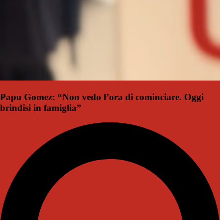
Papu Gomez: “Non vedo l’ora di cominciare. Oggi
brindisi in famiglia”