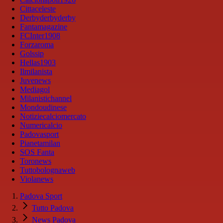
Cittaceleste
Derbyderbyderby
Fantamagazine
FCInter1908
Forzaroma
Golssip
Hellas1903
Ilmilanista
Juvenews
Mediagol
Milanistichannel
Mondoudinese
Notiziecalciomercato
Numericalcio
Padovasport
Pianetamilan
SOS Fanta
Toronews
Tuttobolognaweb
Violanews
Padova Sport
Tutto Padova
News Padova