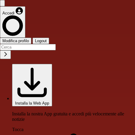
Accedi
Modifica profilo
Logout
Installa la Web App
Installa la nostra App gratuita e accedi più velocemente alle
notizie
Tocca