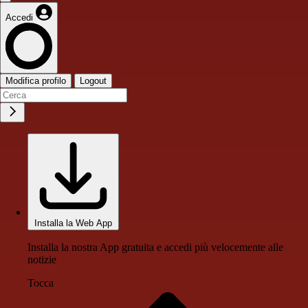
Accedi
Modifica profilo
Logout
Installa la Web App
Installa la nostra App gratuita e accedi più velocemente alle
notizie
Tocca