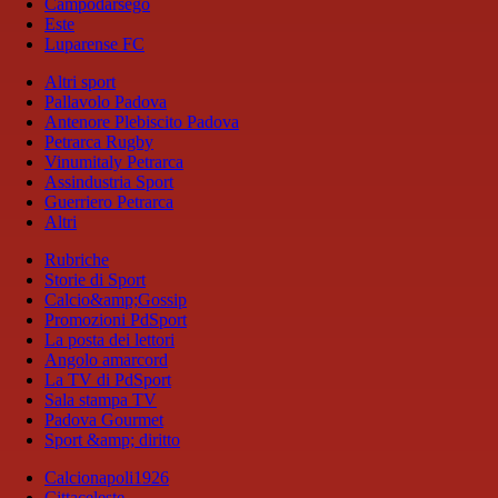
Campodarsego
Este
Luparense FC
Altri sport
Pallavolo Padova
Antenore Plebiscito Padova
Petrarca Rugby
Vinumitaly Petrarca
Assindustria Sport
Guerriero Petrarca
Altri
Rubriche
Storie di Sport
Calcio&amp;Gossip
Promozioni PdSport
La posta dei lettori
Angolo amarcord
La TV di PdSport
Sala stampa TV
Padova Gourmet
Sport &amp; diritto
Calcionapoli1926
Cittaceleste