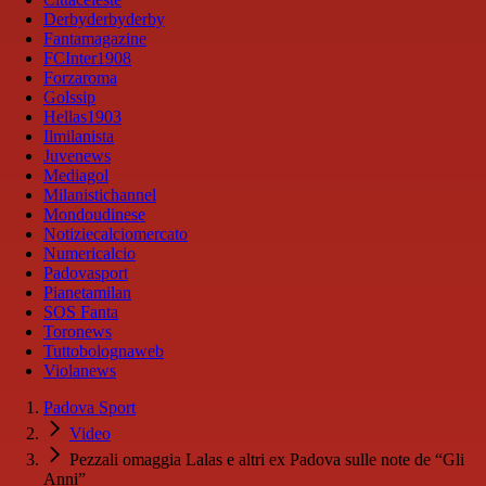
Derbyderbyderby
Fantamagazine
FCInter1908
Forzaroma
Golssip
Hellas1903
Ilmilanista
Juvenews
Mediagol
Milanistichannel
Mondoudinese
Notiziecalciomercato
Numericalcio
Padovasport
Pianetamilan
SOS Fanta
Toronews
Tuttobolognaweb
Violanews
Padova Sport
Video
Pezzali omaggia Lalas e altri ex Padova sulle note de “Gli
Anni”