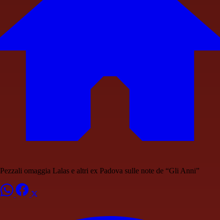
Pezzali omaggia Lalas e altri ex Padova sulle note de “Gli Anni”