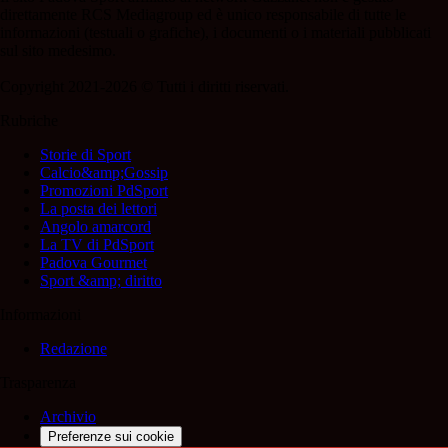
direttamente RCS Mediagroup ed è unico responsabile di tutte le
informazioni (testuali o grafiche), i documenti o i materiali pubblicati
sul sito medesimo.
Copyright 2021-2026 © Tutti i diritti riservati.
Rubriche
Storie di Sport
Calcio&amp;Gossip
Promozioni PdSport
La posta dei lettori
Angolo amarcord
La TV di PdSport
Padova Gourmet
Sport &amp; diritto
Informazioni
Redazione
Trasparenza
Archivio
Preferenze sui cookie