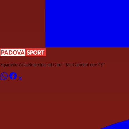
Siparietto Zaia-Bonavina sul Giro: “Ma Giordani dov’è?”